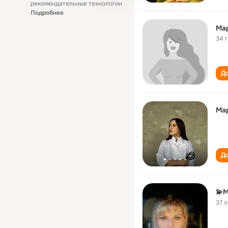
рекомендательные технологии
Подробнее
Мар
34 
До
Ма
До
💫
37 л