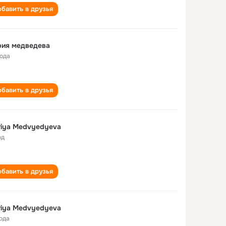
бавить в друзья
рия медведева
года
бавить в друзья
riya Medvyedyeva
од
бавить в друзья
riya Medvyedyeva
года