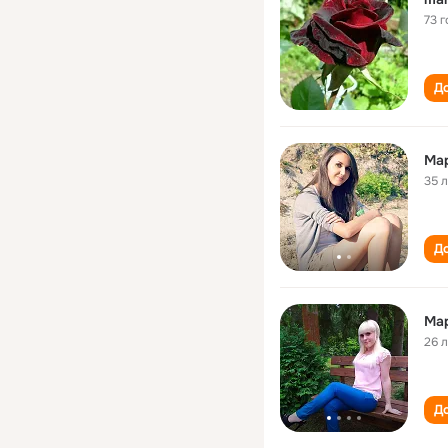
73 г
До
Ма
35 
До
Ма
26 
До