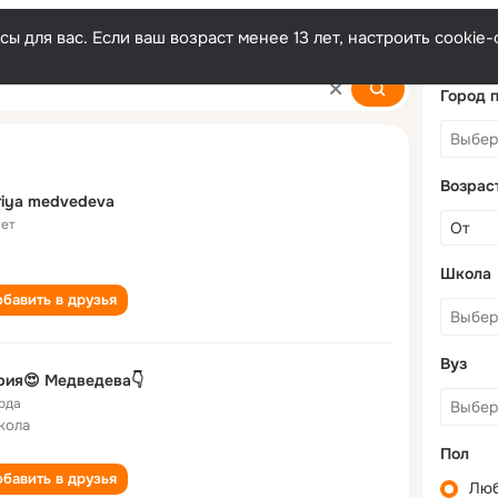
ы для вас. Если ваш возраст менее 13 лет, настроить cooki
va
Город 
Возрас
iya medvedeva
лет
Школа
бавить в друзья
Вуз
рия😍 Медведева👇
года
кола
Пол
бавить в друзья
Лю