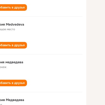
бавить в друзья
рия Medvedeva
ошое место
бавить в друзья
рия мeдвeдeвa
онeж
бавить в друзья
рия Медведева
од