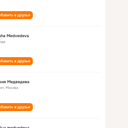
бавить в друзья
sha Medvedeva
года
бавить в друзья
рия Медведева
лет
,
Москва
бавить в друзья
iya medvedeva