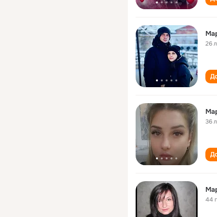
Ма
26 
До
Ма
36 
До
Ма
44 