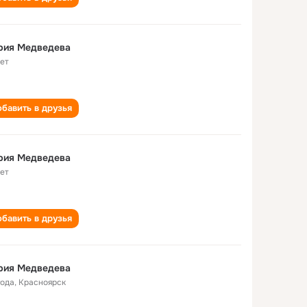
рия Медведева
лет
бавить в друзья
рия Медведева
лет
бавить в друзья
рия Медведева
года
,
Красноярск