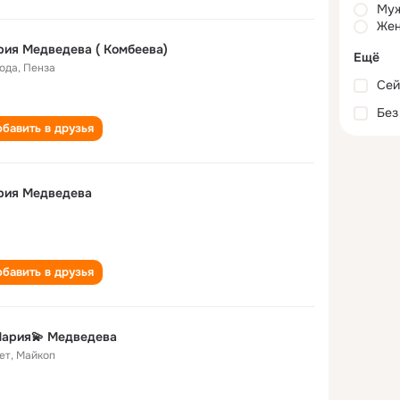
Му
Жен
ия Медведева ( Комбеева)
Ещё
года
,
Пенза
Сей
Без
бавить в друзья
рия Медведева
бавить в друзья
Мария💫 Медведева
ет
,
Майкоп