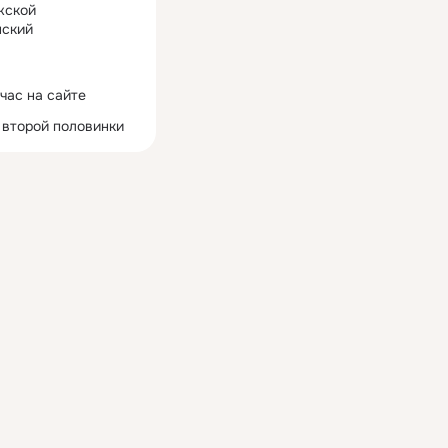
жской
ский
час на сайте
 второй половинки