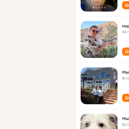
До
ма
34 
До
Ma
61 г
До
Ma
52 