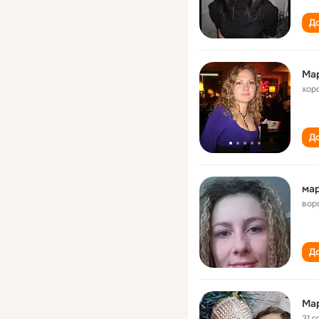
До
Ма
хор
До
мa
вор
До
Ма
31 г