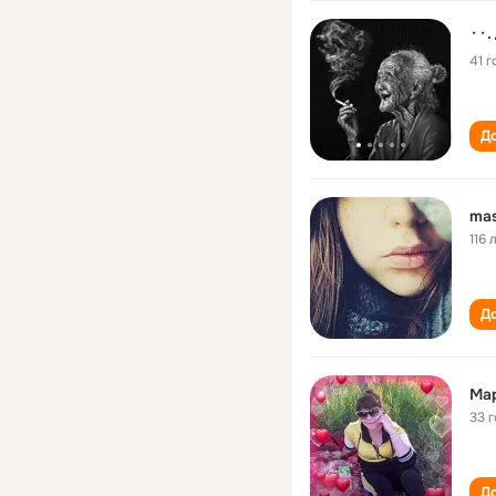
41 г
До
ma
116 
До
Ма
33 
До