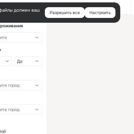
Войти
e-файлы должен ваш
Разрешить все
Настроить
Правая
колонка
проживания
т
бой