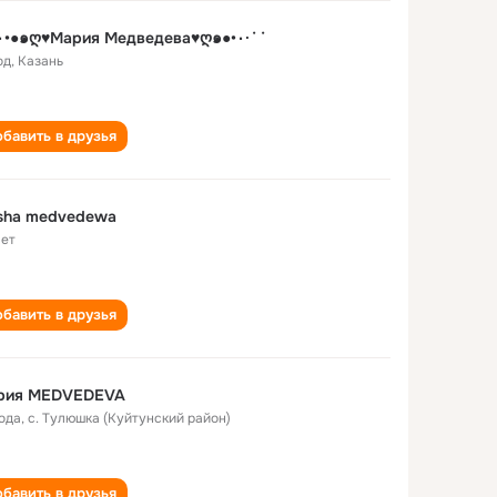
˙˙·٠•●๑ღ♥Мария Медведева♥ღ๑●•٠·˙˙
од
,
Казань
бавить в друзья
sha medvedewa
лет
бавить в друзья
рия MEDVEDEVA
года
,
с. Тулюшка (Куйтунский район)
бавить в друзья