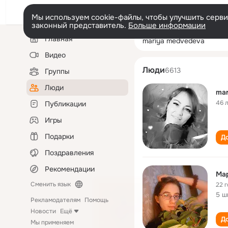
Мы используем cookie-файлы, чтобы улучшить сервис
законный представитель.
Больше информации
Левая
Поиск
Главная
mariya medvede
колонка
по
людям
Видео
Люди
6613
Группы
Люди
mar
46 
Публикации
Игры
Подарки
До
Поздравления
Рекомендации
Ма
Сменить язык
22 
5 ш
Рекламодателям
Помощь
Новости
Ещё
До
Мы применяем