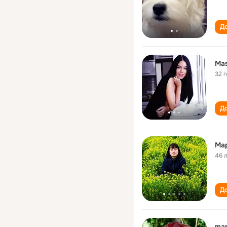
До
Ma
32 
До
Ма
46 
До
mar