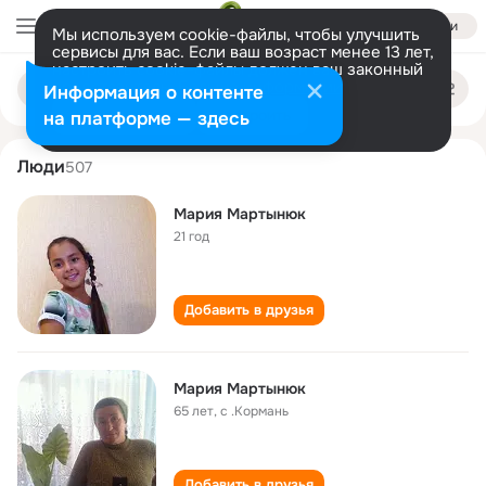
Войти
Мы используем cookie-файлы, чтобы улучшить
сервисы для вас. Если ваш возраст менее 13 лет,
настроить cookie-файлы должен ваш законный
mariya martynyuk
Поиск
представитель.
Больше информации
Информация о контенте
по
людям
Разрешить все
Настроить
на платформе — здесь
Люди
507
Мария Мартынюк
21 год
Добавить в друзья
Мария Мартынюк
65 лет
,
с .Кормань
Добавить в друзья