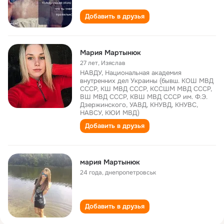
Добавить в друзья
Мария Мартынюк
27 лет
,
Изяслав
НАВДУ, Национальная академия
внутренних дел Украины (бывш. КОШ МВД
СССР, КШ МВД СССР, КССШМ МВД СССР,
ВШ МВД СССР, КВШ МВД СССР им. Ф.Э.
Дзержинского, УАВД, КНУВД, КНУВС,
НАВСУ, КЮИ МВД)
Добавить в друзья
мария Мартынюк
24 года
,
днепропетровськ
Добавить в друзья