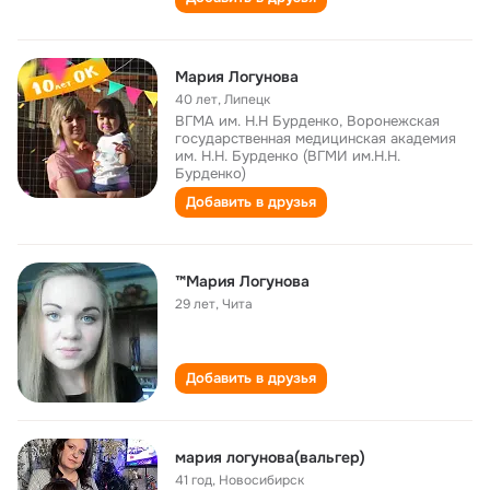
Мария Логунова
40 лет
,
Липецк
ВГМА им. Н.Н Бурденко, Воронежская
государственная медицинская академия
им. Н.Н. Бурденко (ВГМИ им.Н.Н.
Бурденко)
Добавить в друзья
™Мария Логунова
29 лет
,
Чита
Добавить в друзья
мария логунова(вальгер)
41 год
,
Новосибирск