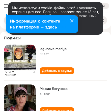
Войти
Мы используем cookie-файлы, чтобы улучшить
сервисы для вас. Если ваш возраст менее 13 лет,
настроить cookie-файлы должен ваш законный
mariya logunova
Поиск
представитель.
Больше информации
Информация о контенте
по
людям
Разрешить все
Настроить
на платформе — здесь
Люди
424
logunova mariya
56 лет
Добавить в друзья
Мария Логунова
43 года
Добавить в друзья