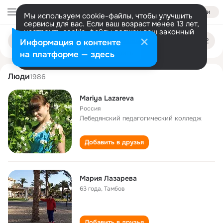
Войти
Мы используем cookie-файлы, чтобы улучшить
сервисы для вас. Если ваш возраст менее 13 лет,
настроить cookie-файлы должен ваш законный
mariya lazareva
Поиск
представитель.
Больше информации
Информация о контенте
по
людям
Разрешить все
Настроить
на платформе — здесь
Люди
1986
Mariya Lazareva
Россия
Лебедянский педагогический колледж
Добавить в друзья
Мария Лазарева
63 года
,
Тамбов
Добавить в друзья