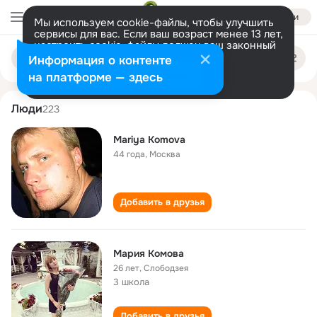
Войти
Мы используем cookie-файлы, чтобы улучшить
сервисы для вас. Если ваш возраст менее 13 лет,
настроить cookie-файлы должен ваш законный
mariya komova
Поиск
представитель.
Больше информации
Информация о контенте
по
людям
Разрешить все
Настроить
на платформе — здесь
Люди
223
Mariya Komova
44 года
,
Москва
Добавить в друзья
Мария Комова
26 лет
,
Слободзея
3 школа
Добавить в друзья