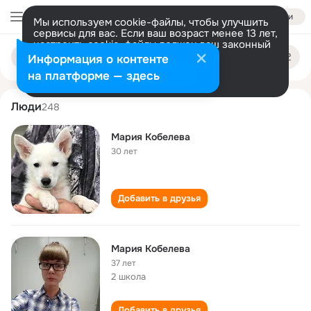
Войти
Мы используем cookie-файлы, чтобы улучшить
сервисы для вас. Если ваш возраст менее 13 лет,
настроить cookie-файлы должен ваш законный
mariya kobeleva
Поиск
представитель.
Больше информации
Информация о контенте
по
людям
Разрешить все
Настроить
на платформе — здесь
Люди
248
Мария Кобелева
30 лет
Добавить в друзья
Мария Кобелева
37 лет
2 школа
Добавить в друзья