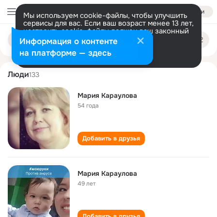
Войти
Мы используем cookie-файлы, чтобы улучшить
сервисы для вас. Если ваш возраст менее 13 лет,
настроить cookie-файлы должен ваш законный
mariya karaulova
Поиск
представитель.
Больше информации
Информация о контенте
по
людям
Разрешить все
Настроить
на платформе — здесь
Люди
133
Мария Караулова
54 года
Добавить в друзья
Мария Караулова
49 лет
Добавить в друзья