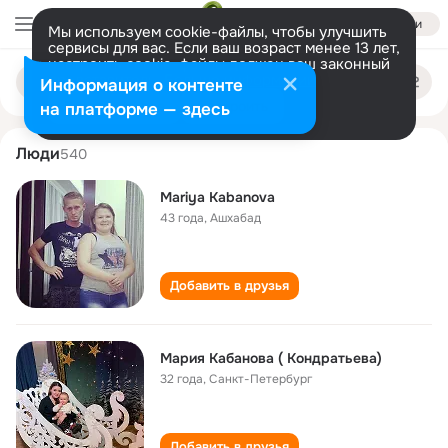
Войти
Мы используем cookie-файлы, чтобы улучшить
сервисы для вас. Если ваш возраст менее 13 лет,
настроить cookie-файлы должен ваш законный
mariya kabanova
Поиск
представитель.
Больше информации
Информация о контенте
по
людям
Разрешить все
Настроить
на платформе — здесь
Люди
540
Mariya Kabanova
43 года
,
Ашхабад
Добавить в друзья
Мария Кабанова ( Кондратьева)
32 года
,
Санкт-Петербург
Добавить в друзья