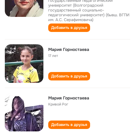
государственный педагогический
университет (Волгоградский
государственный социально-
педагогический университет) (бывш. ВГПИ
им. А.С. Серафимовича)
Добавить в друзья
Мария Горностаева
17 лет
Добавить в друзья
Мария Горностаева
Кривой Рог
Добавить в друзья