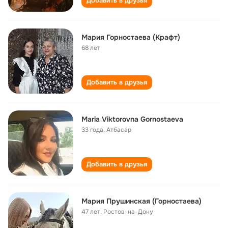
Добавить в друзья
Мария Горностаева (Крафт)
68 лет
Добавить в друзья
Maria Viktorovna Gornostaeva
33 года
,
Атбасар
Добавить в друзья
Мария Прушинская (Горностаева)
47 лет
,
Ростов-на-Дону