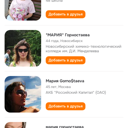
48 школа
Добавить в друзья
*МАРИЯ* Горностаева
44 года
,
Новосибирск
Новосибирский химико-технологический
колледж им. Д.И. Менделеева
Добавить в друзья
Мария Gorno$taeva
45 лет
,
Москва
АКБ "Российский Капитал" (ОАО)
Добавить в друзья
мария горностаева