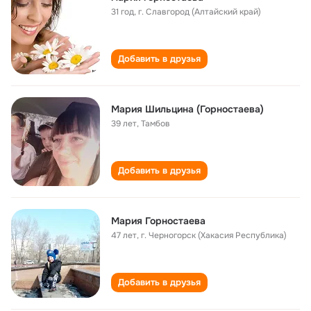
31 год
,
г. Славгород (Алтайский край)
Добавить в друзья
Мария Шильцина (Горностаева)
39 лет
,
Тамбов
Добавить в друзья
Мария Горностаева
47 лет
,
г. Черногорск (Хакасия Республика)
Добавить в друзья