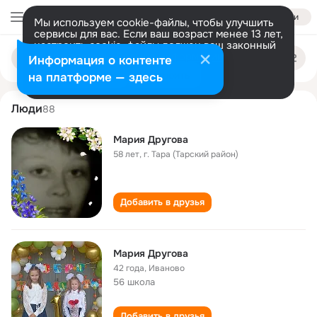
Войти
Мы используем cookie-файлы, чтобы улучшить
сервисы для вас. Если ваш возраст менее 13 лет,
настроить cookie-файлы должен ваш законный
mariya drugova
Поиск
представитель.
Больше информации
Информация о контенте
по
людям
Разрешить все
Настроить
на платформе — здесь
Люди
88
Мария Другова
58 лет
,
г. Тара (Тарский район)
Добавить в друзья
Мария Другова
42 года
,
Иваново
56 школа
Добавить в друзья