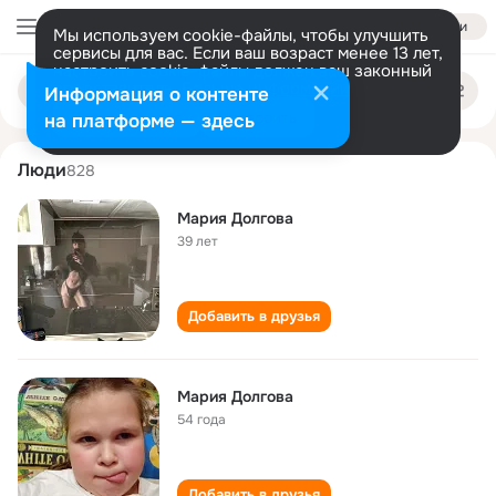
Войти
Мы используем cookie-файлы, чтобы улучшить
сервисы для вас. Если ваш возраст менее 13 лет,
настроить cookie-файлы должен ваш законный
mariya dolgova
Поиск
представитель.
Больше информации
Информация о контенте
по
людям
Разрешить все
Настроить
на платформе — здесь
Люди
828
Мария Долгова
39 лет
Добавить в друзья
Мария Долгова
54 года
Добавить в друзья