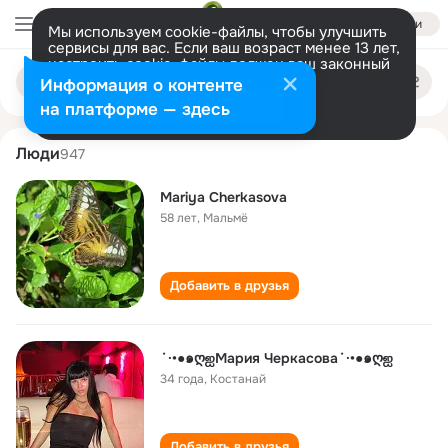
Войти
Мы используем cookie-файлы, чтобы улучшить
сервисы для вас. Если ваш возраст менее 13 лет,
настроить cookie-файлы должен ваш законный
mariya cherkasova
Поиск
представитель.
Больше информации
Информация о контенте
по
людям
Разрешить все
Настроить
на платформе — здесь
Люди
947
Mariya Cherkasova
58 лет
,
Мальмё
Добавить в друзья
˙·•●๑ღஐМария Черкасова˙·•●๑ღஐ
34 года
,
Костанай
Добавить в друзья