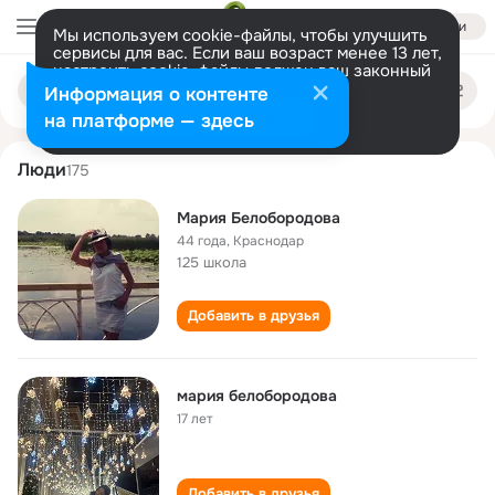
Войти
Мы используем cookie-файлы, чтобы улучшить
сервисы для вас. Если ваш возраст менее 13 лет,
настроить cookie-файлы должен ваш законный
mariya beloborodova
Поиск
представитель.
Больше информации
Информация о контенте
по
людям
Разрешить все
Настроить
на платформе — здесь
Люди
175
Мария Белобородова
44 года
,
Краснодар
125 школа
Добавить в друзья
мария белобородова
17 лет
Добавить в друзья