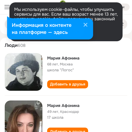
Войти
Мы используем cookie-файлы, чтобы улучшить
сервисы для вас. Если ваш возраст менее 13 лет,
настроить cookie-файлы должен ваш законный
mariya afonina
Поиск
представитель.
Больше информации
Информация о контенте
по
людям
Разрешить все
Настроить
на платформе — здесь
Люди
608
Мария Афонина
68 лет
,
Москва
школа "Логос"
Добавить в друзья
Мария Афонина
49 лет
,
Краснодар
17 школа
Добавить в друзья