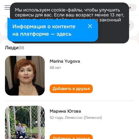
Войти
Мы используем cookie-файлы, чтобы улучшить
сервисы для вас. Если ваш возраст менее 13 лет,
настроить cookie-файлы должен ваш законный
marina yugova
Поиск
представитель.
Больше информации
Информация о контенте
по
людям
Разрешить все
Настроить
на платформе — здесь
Люди
98
Marina Yugova
68 лет
Добавить в друзья
Марина Югова
52 года
,
Лемессос (Лимасол)
Добавить в друзья