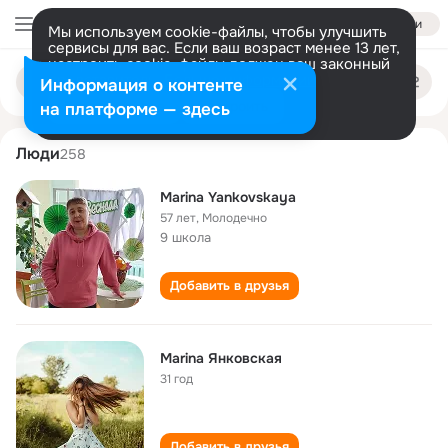
Войти
Мы используем cookie-файлы, чтобы улучшить
сервисы для вас. Если ваш возраст менее 13 лет,
настроить cookie-файлы должен ваш законный
marina yankovskaya
Поиск
представитель.
Больше информации
Информация о контенте
по
людям
Разрешить все
Настроить
на платформе — здесь
Люди
258
Marina Yankovskaya
57 лет
,
Молодечно
9 школа
Добавить в друзья
Marina Янковская
31 год
Добавить в друзья