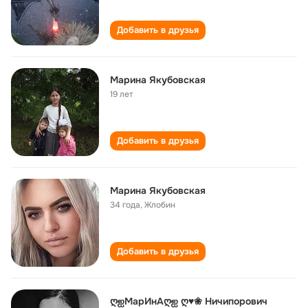
Добавить в друзья
Марина Якубовская
19 лет
Добавить в друзья
Марина Якубовская
34 года
,
Жлобин
Добавить в друзья
ღஐМарИнАღஐ ღ♥❀ Ничипорович