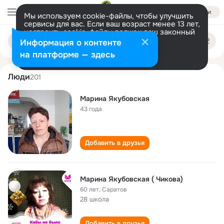
Войти
Мы используем cookie-файлы, чтобы улучшить
сервисы для вас. Если ваш возраст менее 13 лет,
настроить cookie-файлы должен ваш законный
marina yakubovskaya
Поиск
представитель.
Больше информации
Информация о контенте
по
людям
Разрешить все
Настроить
на платформе — здесь
Люди
201
Марина Якубовская
43 года
Добавить в друзья
Марина Якубовская ( Чикова)
60 лет
,
Саратов
28 школа
Добавить в друзья