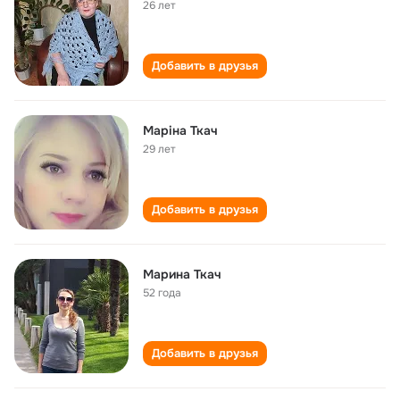
26 лет
Добавить в друзья
Маріна Ткач
29 лет
Добавить в друзья
Марина Ткач
52 года
Добавить в друзья