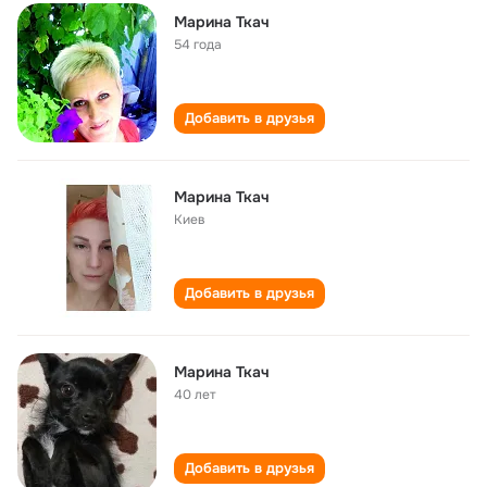
Марина Ткач
54 года
Добавить в друзья
Марина Ткач
Киев
Добавить в друзья
Марина Ткач
40 лет
Добавить в друзья