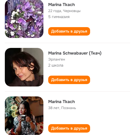
Marina Tkach
22 года
,
Черновцы
5 гимназия
Добавить в друзья
Marina Schwabauer (Ткач)
Эрланген
2 школа
Добавить в друзья
Marina Tkach
38 лет
,
Познань
Добавить в друзья