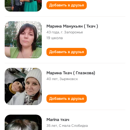
Добавить в друзья
Марина Манукьян ( Ткач )
43 года
,
г. Запорожье
19 школа
Добавить в друзья
Марина Ткач ( Глазкова)
40 лет
,
Зыряновск
Добавить в друзья
Marina ткач
35 лет
,
C мала Слобидка