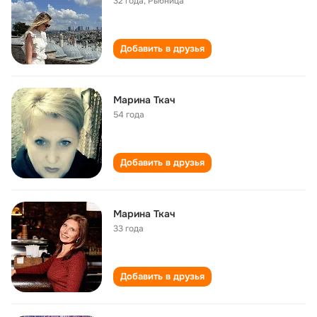
32 года
,
Рыбница
Добавить в друзья
Марина Ткач
54 года
Добавить в друзья
Марина Ткач
33 года
Добавить в друзья