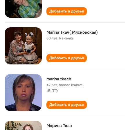
Добавить в друзья
Marina Ткач( Мясковская)
30 лет
,
Каменка
Добавить в друзья
marina tkach
47 лет
,
hradec kralove
18 ПТУ
Добавить в друзья
Марина Ткач