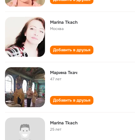
Marina Tkach
Москва
Добавить в друзья
Марина Ткач
47 лет
Добавить в друзья
Marina Tkach
25 лет