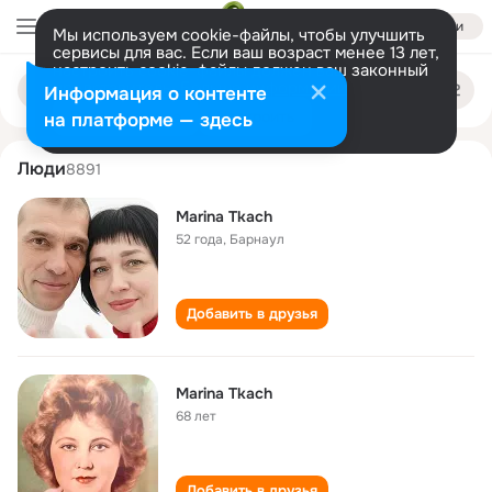
Войти
Мы используем cookie-файлы, чтобы улучшить
сервисы для вас. Если ваш возраст менее 13 лет,
настроить cookie-файлы должен ваш законный
marina tkach
Поиск
представитель.
Больше информации
Информация о контенте
по
людям
Разрешить все
Настроить
на платформе — здесь
Люди
8891
Marina Tkach
52 года
,
Барнаул
Добавить в друзья
Marina Tkach
68 лет
Добавить в друзья