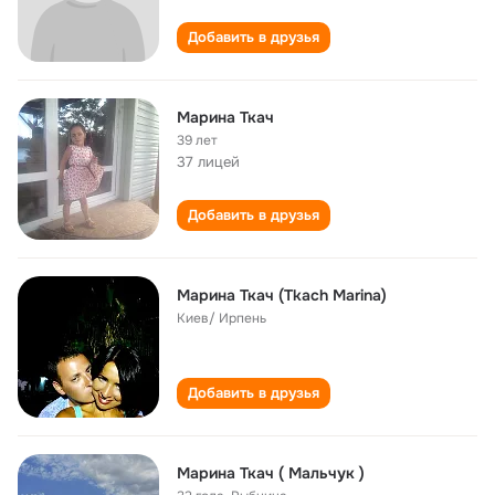
Добавить в друзья
Марина Ткач
39 лет
37 лицей
Добавить в друзья
Марина Ткач (Tkach Marina)
Киев/ Ирпень
Добавить в друзья
Марина Ткач ( Мальчук )