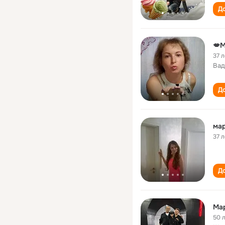
До
💋М
37 л
Вад
До
мар
37 л
До
Ма
50 