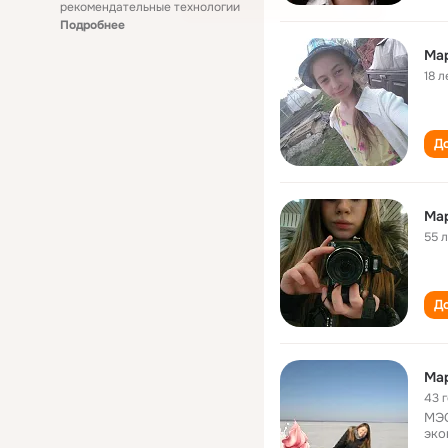
рекомендательные технологии
Подробнее
Ма
18 л
До
Ма
55 
До
Ма
43 
МЭС
эко