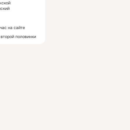
жской
ский
час на сайте
 второй половинки