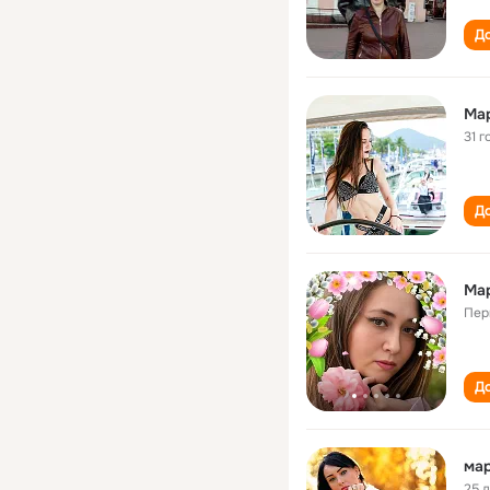
До
Ма
31 г
До
Ма
Пер
До
мар
25 