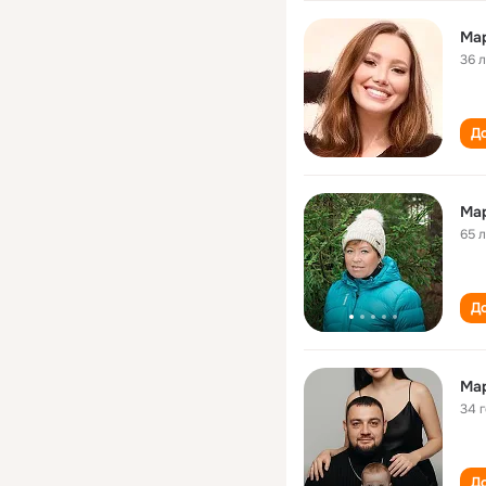
Ма
36 
До
Ма
65 
До
Ма
34 
До