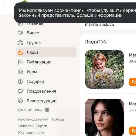
Мы используем cookie-файлы, чтобы улучшить сервис
законный представитель.
Больше информации
Левая
Поиск
Главная
marina suslova
колонка
по
людям
Видео
Люди
788
Группы
Люди
Mar
38 
Публикации
Игры
Подарки
До
Поздравления
Рекомендации
Mar
Сменить язык
Энг
Рекламодателям
Помощь
Новости
Ещё
До
Мы применяем