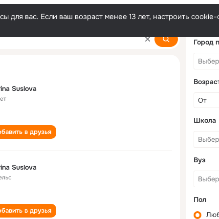
ы для вас. Если ваш возраст менее 13 лет, настроить cooki
Город 
Возрас
ina Suslova
лет
Школа
бавить в друзья
Вуз
ina Suslova
ельс
Пол
бавить в друзья
Лю