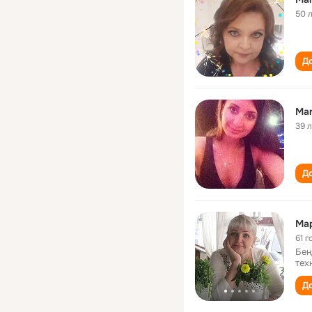
50 
До
Mar
39 
До
Мар
61 г
Бен
тех
До