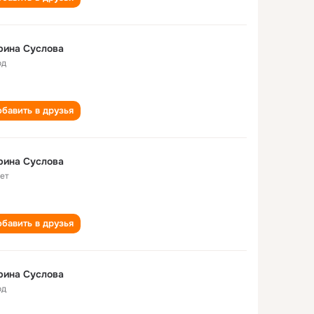
рина Суслова
од
бавить в друзья
рина Суслова
лет
бавить в друзья
рина Суслова
од