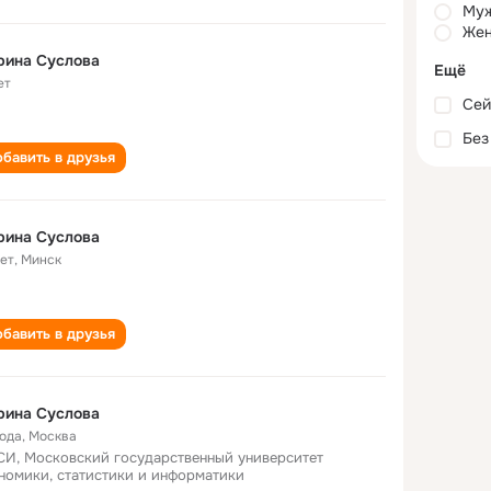
Му
Жен
рина Суслова
Ещё
ет
Сей
Без
бавить в друзья
рина Суслова
лет
,
Минск
бавить в друзья
рина Суслова
года
,
Москва
И, Московский государственный университет
номики, статистики и информатики