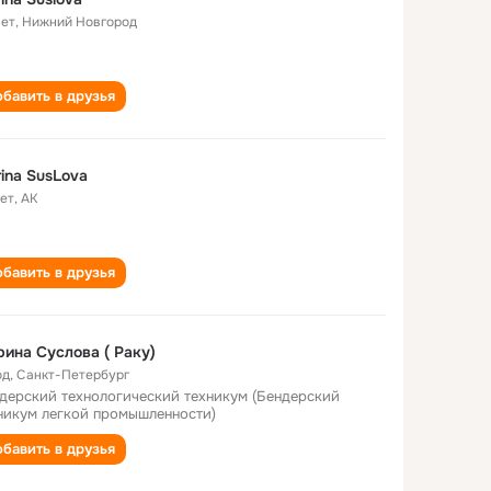
лет
,
Нижний Новгород
бавить в друзья
ina SusLova
лет
,
АК
бавить в друзья
ина Суслова ( Раку)
од
,
Санкт-Петербург
дерский технологический техникум (Бендерский
никум легкой промышленности)
бавить в друзья