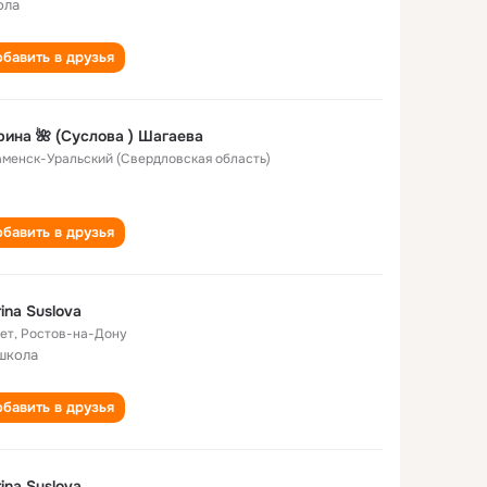
ола
бавить в друзья
ина 🌺 (Суслова ) Шагаева
Каменск-Уральский (Свердловская область)
бавить в друзья
ina Suslova
лет
,
Ростов-на-Дону
школа
бавить в друзья
ina Suslova