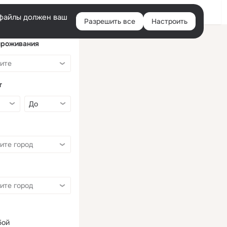
Войти
e-файлы должен ваш
Разрешить все
Настроить
Правая
колонка
проживания
т
бой