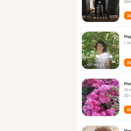
Шк
До
Мар
г. 
До
Mar
25 
20 
До
Mar