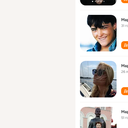
Ма
31 г
До
Ма
26 
До
Ма
51 г