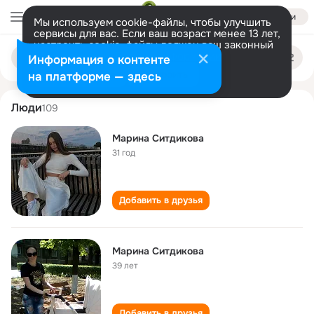
Войти
Мы используем cookie-файлы, чтобы улучшить
сервисы для вас. Если ваш возраст менее 13 лет,
настроить cookie-файлы должен ваш законный
marina sitdikova
Поиск
представитель.
Больше информации
Информация о контенте
по
людям
Разрешить все
Настроить
на платформе — здесь
Люди
109
Марина Ситдикова
31 год
Добавить в друзья
Марина Ситдикова
39 лет
Добавить в друзья