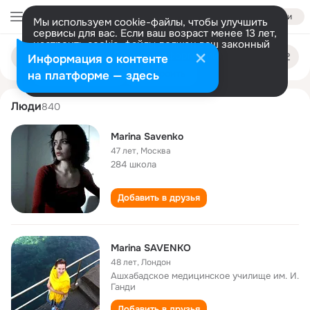
Войти
Мы используем cookie-файлы, чтобы улучшить
сервисы для вас. Если ваш возраст менее 13 лет,
настроить cookie-файлы должен ваш законный
marina savenko
Поиск
представитель.
Больше информации
Информация о контенте
по
людям
Разрешить все
Настроить
на платформе — здесь
Люди
840
Marina Savenko
47 лет
,
Москва
284 школа
Добавить в друзья
Marina SAVENKO
48 лет
,
Лондон
Ашхабадское медицинское училище им. И.
Ганди
Добавить в друзья