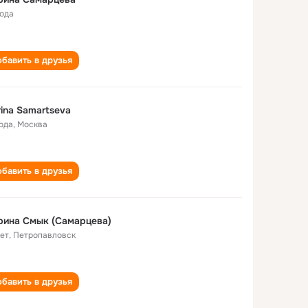
года
бавить в друзья
ina Samartseva
года
,
Москва
бавить в друзья
рина Смык (Самарцева)
лет
,
Петропавловск
бавить в друзья