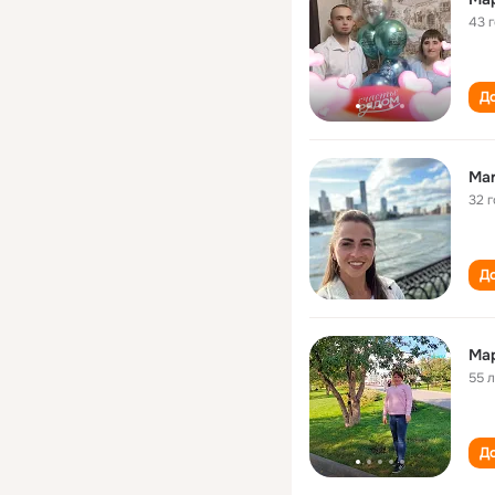
43 
До
Mar
32 
До
Ма
55 
До