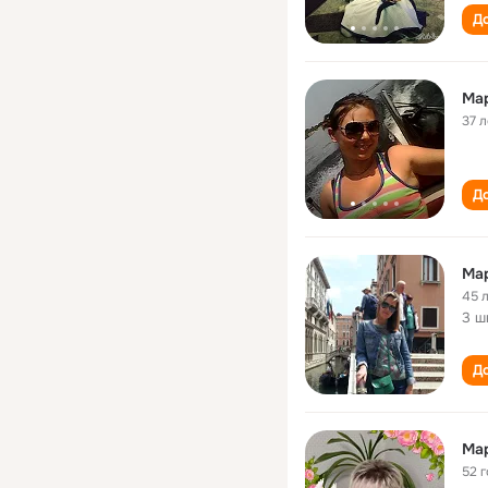
До
Ма
37 л
До
Ма
45 
3 ш
До
Ма
52 