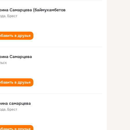
рина Самарцева (баймухамбетов
года
,
Брест
бавить в друзья
рина Самарцева
льск
бавить в друзья
рина самарцева
года
,
Брест
бавить в друзья