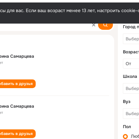
ы для вас. Если ваш возраст менее 13 лет, настроить cooki
eva
Город 
Возрас
рина Самарцева
ет
Школа
бавить в друзья
Вуз
рина Самарцева
ет
Пол
бавить в друзья
Лю