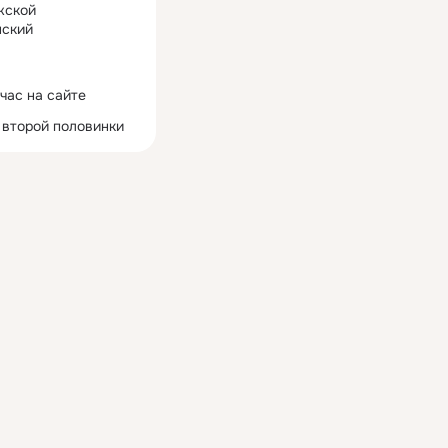
жской
ский
час на сайте
 второй половинки