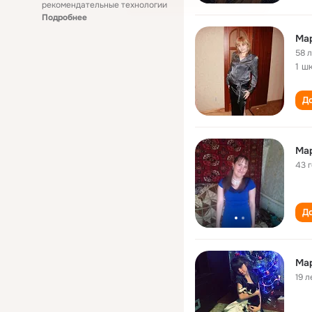
рекомендательные технологии
Подробнее
Ма
58 
1 ш
До
Ма
43 
До
Ма
19 л