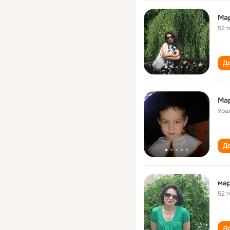
Ма
52 
До
Ма
Ура
До
ма
52 
До