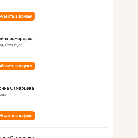
бавить в друзья
рина самарцева
од
,
Оренбург
бавить в друзья
рина Самарцева
года
бавить в друзья
рина Самарцева