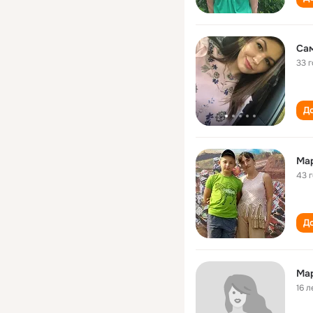
Са
33 
До
Ма
43 
До
Ма
16 л