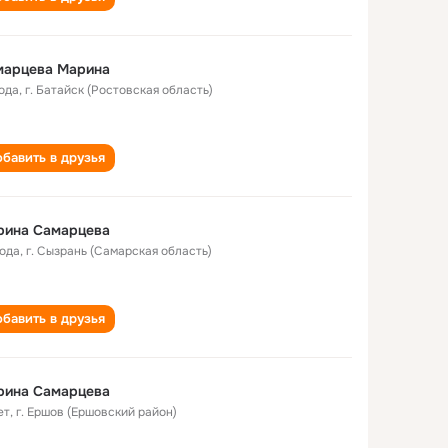
марцева Марина
года
,
г. Батайск (Ростовская область)
бавить в друзья
рина Самарцева
года
,
г. Сызрань (Самарская область)
бавить в друзья
рина Самарцева
ет
,
г. Ершов (Ершовский район)