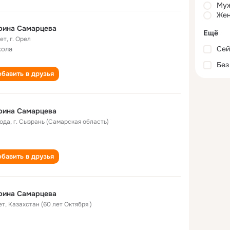
Му
Жен
рина Самарцева
Ещё
лет
,
г. Орел
Сей
кола
Без
бавить в друзья
рина Самарцева
года
,
г. Сызрань (Самарская область)
бавить в друзья
рина Самарцева
ет
,
Казахстан (60 лет Октября )