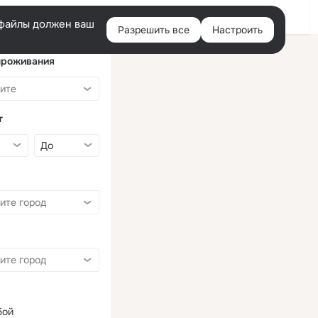
Войти
e-файлы должен ваш
Разрешить все
Настроить
Правая
колонка
проживания
т
бой