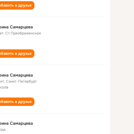
бавить в друзья
рина Самарцева
ет
,
Ст.Преображенская
бавить в друзья
рина Самарцева
лет
,
Санкт-Петербург
кола
бавить в друзья
рина Самарцева
года