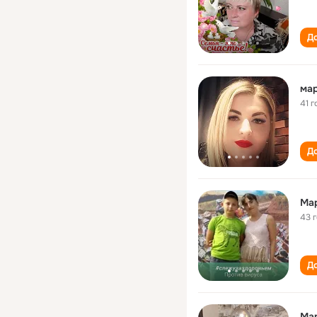
До
ма
41 г
До
Ма
43 
До
Ма