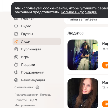
Мы используем cookie-файлы, чтобы улучшить сервис
законный представитель.
Больше информации
Левая
Поиск
Главная
marina samarts
колонка
по
людям
Видео
Люди
106
Группы
Люди
Ма
19 л
Публикации
Игры
Подарки
До
Поздравления
Рекомендации
Ма
Сменить язык
13 л
Рекламодателям
Помощь
Новости
Ещё
До
Мы применяем