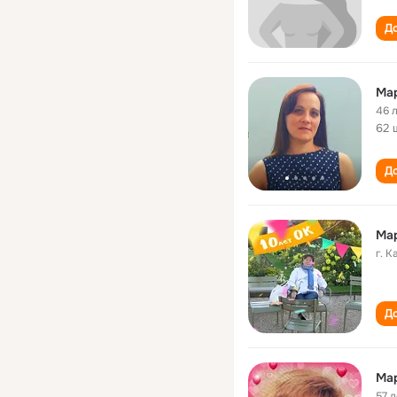
До
Мар
46 
62 
До
Ма
г. 
До
Ма
57 л