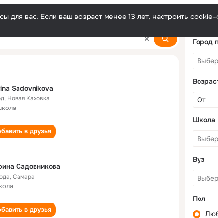
ы для вас. Если ваш возраст менее 13 лет, настроить cooki
ova
Город 
Возрас
ina Sadovnikova
од
,
Новая Каховка
школа
Школа
бавить в друзья
Вуз
рина Садовникова
года
,
Самара
кола
Пол
бавить в друзья
Лю