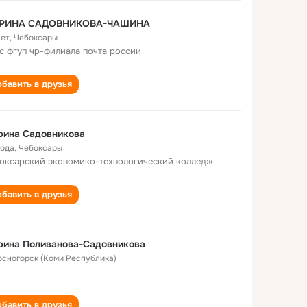
РИНА САДОВНИКОВА-ЧАШИНА
лет
,
Чебоксары
с фгуп чр-филиала почта россии
бавить в друзья
рина Садовникова
года
,
Чебоксары
оксарский экономико-технологический колледж
бавить в друзья
рина Поливанова-Садовникова
Сосногорск (Коми Республика)
бавить в друзья