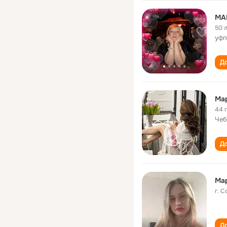
МА
50 
уфп
До
Ма
44 
Чеб
До
Ма
г. 
До