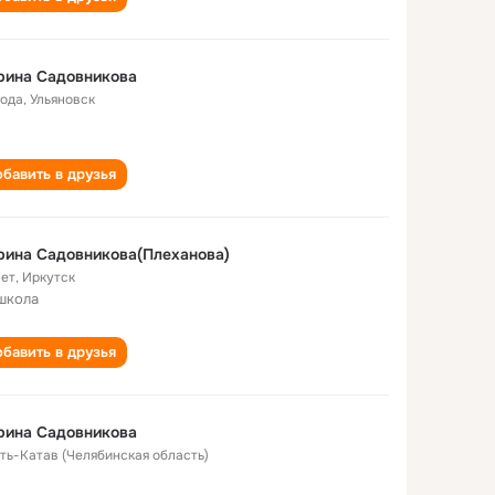
рина Садовникова
года
,
Ульяновск
бавить в друзья
ина Садовникова(Плеханова)
лет
,
Иркутск
школа
бавить в друзья
рина Садовникова
Усть-Катав (Челябинская область)