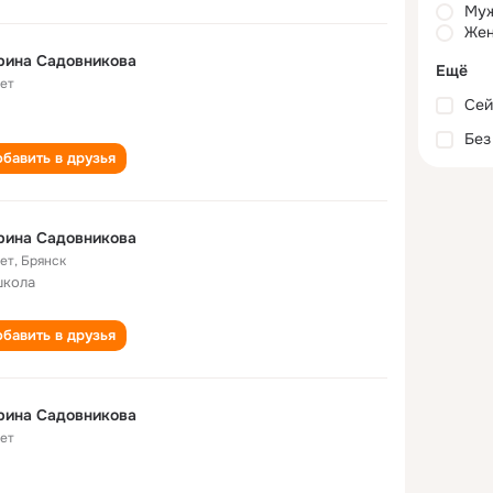
Му
Жен
рина Садовникова
Ещё
лет
Сей
Без
бавить в друзья
рина Садовникова
лет
,
Брянск
школа
бавить в друзья
рина Садовникова
лет