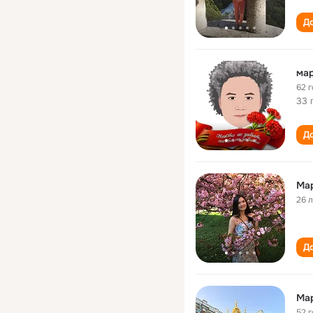
До
мар
62 
33 
До
Ма
26 
До
Ма
52 