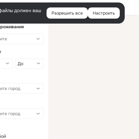
Войти
e-файлы должен ваш
Разрешить все
Настроить
Правая
колонка
проживания
т
бой