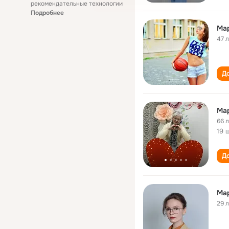
рекомендательные технологии
Подробнее
Ма
47 
До
Ма
66 
19 
До
Ма
29 