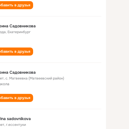
бавить в друзья
рина Садовникова
года
,
Екатеринбург
бавить в друзья
рина Садовникова
лет
,
с. Матвеевка (Матвеевский район)
школа
бавить в друзья
ina sadovnikova
лет
,
г.ессентуки