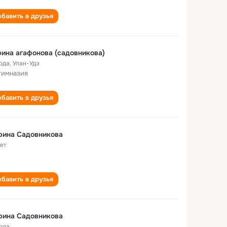
бавить в друзья
ина агафонова (садовникова)
года
,
Улан-Удэ
гимназия
бавить в друзья
рина Садовникова
лет
бавить в друзья
рина Садовникова
года