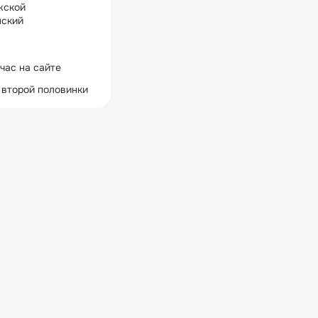
жской
ский
час на сайте
 второй половинки