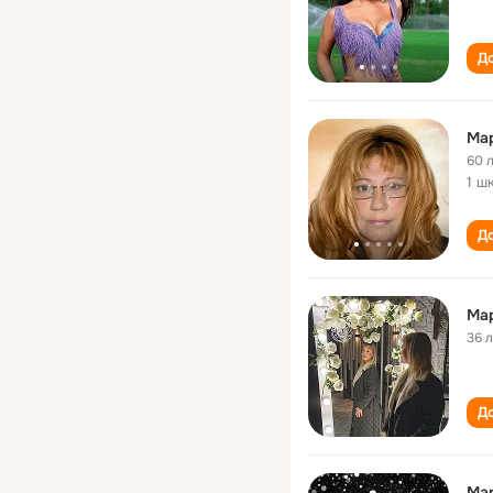
До
Ма
60 
1 ш
До
Мар
36 
До
Ма