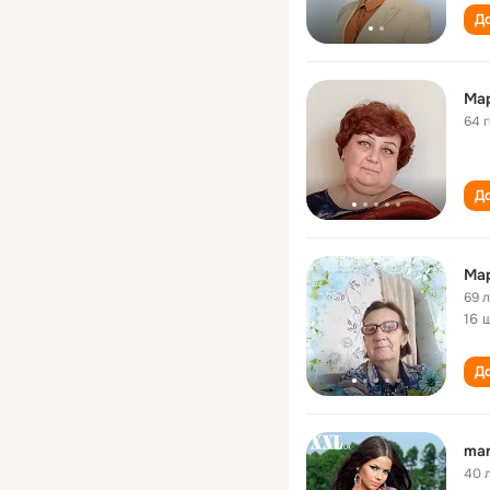
До
Ма
64 
До
Ма
69 
16 
До
mar
40 