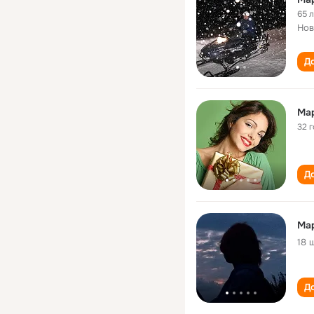
65 
Нов
До
Ма
32 
До
Ма
18 
До