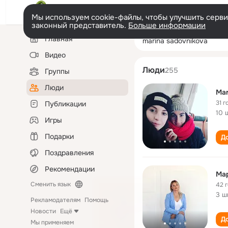
Мы используем cookie-файлы, чтобы улучшить сервис
законный представитель.
Больше информации
Левая
Поиск
Главная
marina sadovnik
колонка
по
людям
Видео
Люди
255
Группы
Люди
Mar
31 г
Публикации
10 
Игры
Подарки
До
Поздравления
Рекомендации
Ма
Сменить язык
42 
3 ш
Рекламодателям
Помощь
Новости
Ещё
До
Мы применяем