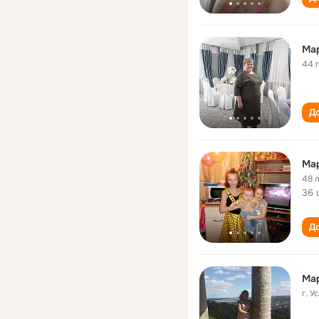
Ма
44 
До
Мар
48 
36 
До
Ма
г. 