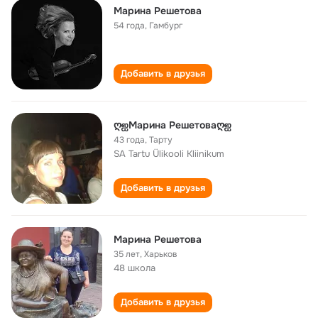
Марина Решетова
54 года
,
Гамбург
Добавить в друзья
ღஐМарина Решетоваღஐ
43 года
,
Тарту
SA Tartu Ülikooli Kliinikum
Добавить в друзья
Марина Решетова
35 лет
,
Харьков
48 школа
Добавить в друзья