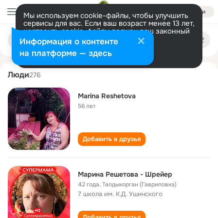
Войти
Мы используем cookie-файлы, чтобы улучшить
сервисы для вас. Если ваш возраст менее 13 лет,
настроить cookie-файлы должен ваш законный
marina reshetova
Поиск
представитель.
Больше информации
Информация о контенте
по
людям
Разрешить все
Настроить
на платформе — здесь
Люди
276
Marina Reshetova
56 лет
Добавить в друзья
Марина Решетова - Шрейер
42 года
,
Талдыкорган (Гавриловка)
7 школа им. К.Д. Ушинского
Добавить в друзья