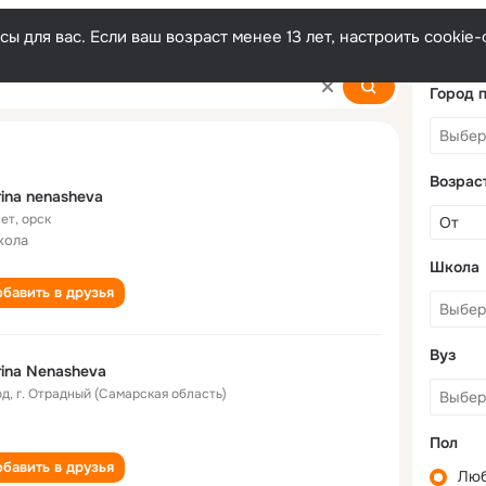
ы для вас. Если ваш возраст менее 13 лет, настроить cooki
va
Город 
Возрас
ina nenasheva
лет
,
орск
кола
Школа
бавить в друзья
Вуз
ina Nenasheva
од
,
г. Отрадный (Самарская область)
Пол
бавить в друзья
Лю