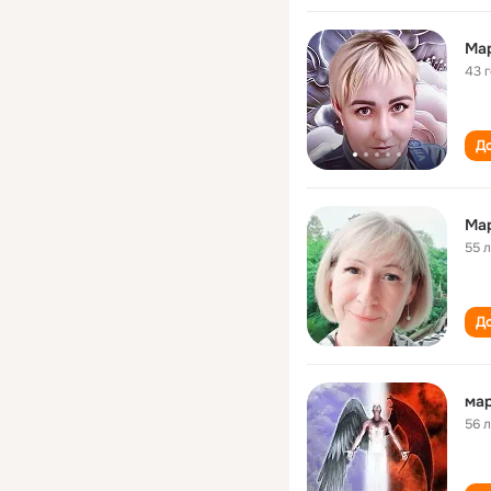
Ма
43 
До
Ма
55 
До
ма
56 