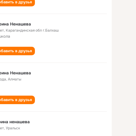
бавить в друзья
рина Ненашева
лет
,
Карагандинская обл г.Балхаш
школа
бавить в друзья
рина Ненашева
года
,
Алматы
бавить в друзья
рина ненашева
лет
,
Уральск