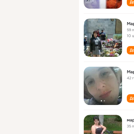
До
Ма
59 
10 
До
Ма
42 
До
ма
35 