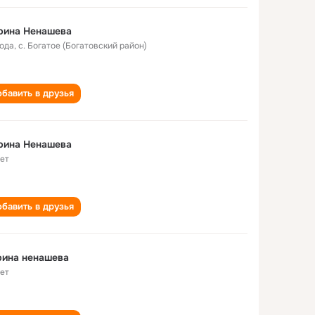
рина Ненашева
года
,
с. Богатое (Богатовский район)
бавить в друзья
рина Ненашева
лет
бавить в друзья
рина ненашева
лет