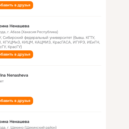
бавить в друзья
рина Ненашева
года
,
г. Абаза (Хакасия Республика)
, Сибирский федеральный университет (бывш. КГТУ,
, КГУЦМиЗ, КИЦМ, КАЦМИЗ, КрасГАСА, ИГУРЭ, ИЕиГН,
сГУ, КрасГУ)
бавить в друзья
ina Nenasheva
лет
бавить в друзья
рина Ненашева
года
,
г. Щекино (Щекинский район)