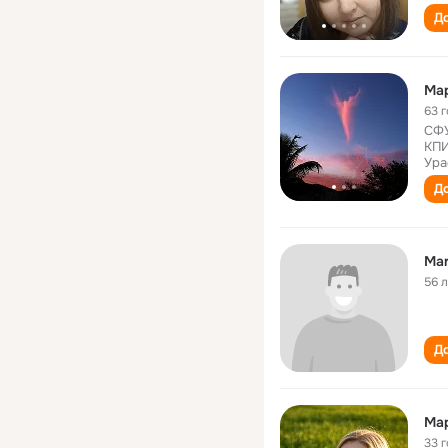
До
Ма
63 
СФУ
КПИ
Ура
До
Mar
56 
До
Ма
33 