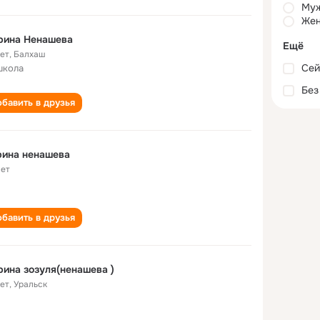
Му
Жен
рина Ненашева
Ещё
лет
,
Балхаш
Сей
школа
Без
бавить в друзья
рина ненашева
лет
бавить в друзья
ина зозуля(ненашева )
лет
,
Уральск