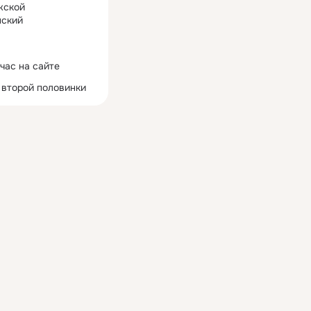
жской
ский
час на сайте
 второй половинки