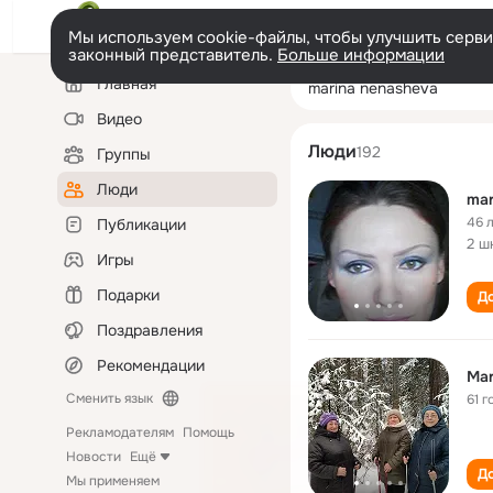
Мы используем cookie-файлы, чтобы улучшить сервис
законный представитель.
Больше информации
Левая
Поиск
Главная
marina nenashe
колонка
по
людям
Видео
Люди
192
Группы
Люди
mar
46 
Публикации
2 ш
Игры
Подарки
До
Поздравления
Рекомендации
Mar
Сменить язык
61 г
Рекламодателям
Помощь
Новости
Ещё
До
Мы применяем