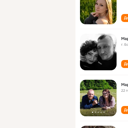
До
Ма
г. 
До
Ма
22 
До