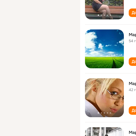
До
Ма
54 
До
Ма
42 
До
Ма