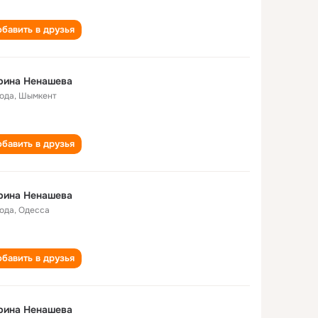
бавить в друзья
рина Ненашева
года
,
Шымкент
бавить в друзья
рина Ненашева
года
,
Одесса
бавить в друзья
рина Ненашева