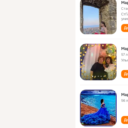
Ма
Ста
СтГ
уни
До
Ма
57 л
Уль
До
Мар
56 
До