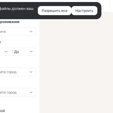
Войти
e-файлы должен ваш
Разрешить все
Настроить
Правая
колонка
проживания
т
бой