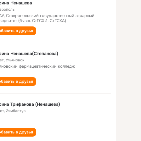
рина Ненашева
врополь
АУ, Ставропольский государственный аграрный
верситет (бывш. СтГСХИ, СтГСХА)
бавить в друзья
рина Ненашева(Степанова)
ет
,
Ульяновск
яновский фармацевтический колледж
бавить в друзья
ина Трифанова (Ненашева)
лет
,
Экибастуз
бавить в друзья