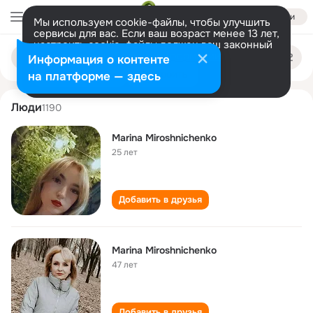
Войти
Мы используем cookie-файлы, чтобы улучшить
сервисы для вас. Если ваш возраст менее 13 лет,
настроить cookie-файлы должен ваш законный
marina miroshnichenko
Поиск
представитель.
Больше информации
Информация о контенте
по
людям
Разрешить все
Настроить
на платформе — здесь
Люди
1190
Marina Miroshnichenko
25 лет
Добавить в друзья
Marina Miroshnichenko
47 лет
Добавить в друзья