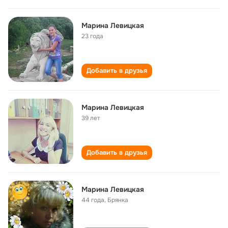
Марина Левицкая
23 года
Добавить в друзья
Марина Левицкая
39 лет
Добавить в друзья
Марина Левицкая
44 года
,
Брянка