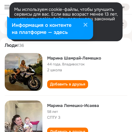
Войти
Мы используем cookie-файлы, чтобы улучшить
сервисы для вас. Если ваш возраст менее 13 лет,
настроить cookie-файлы должен ваш законный
marina lemeshko
Поиск
представитель.
Больше информации
Информация о контенте
по
людям
Разрешить все
Настроить
на платформе — здесь
Люди
136
Марина Шамрай-Лемешко
44 года
,
Владивосток
2 школа
Добавить в друзья
Марина Лемешко-Исаева
58 лет
СПТУ 3
Добавить в друзья