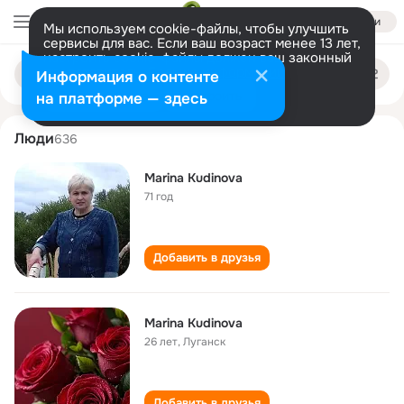
Войти
Мы используем cookie-файлы, чтобы улучшить
сервисы для вас. Если ваш возраст менее 13 лет,
настроить cookie-файлы должен ваш законный
marina kudinova
Поиск
представитель.
Больше информации
Информация о контенте
по
людям
Разрешить все
Настроить
на платформе — здесь
Люди
636
Marina Kudinova
71 год
Добавить в друзья
Marina Kudinova
26 лет
,
Луганск
Добавить в друзья