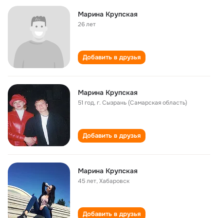
Марина Крупская
26 лет
Добавить в друзья
Марина Крупская
51 год
,
г. Сызрань (Самарская область)
Добавить в друзья
Марина Крупская
45 лет
,
Хабаровск
Добавить в друзья