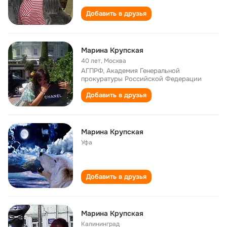
Добавить в друзья
Марина Крупская
40 лет
,
Москва
АГПРФ, Академия Генеральной
прокуратуры Российской Федерации
Добавить в друзья
Марина Крупская
Уфа
Добавить в друзья
Марина Крупская
Калининград