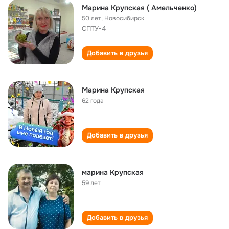
Марина Крупская ( Амельченко)
50 лет
,
Новосибирск
СПТУ-4
Добавить в друзья
Марина Крупская
62 года
Добавить в друзья
марина Крупская
59 лет
Добавить в друзья