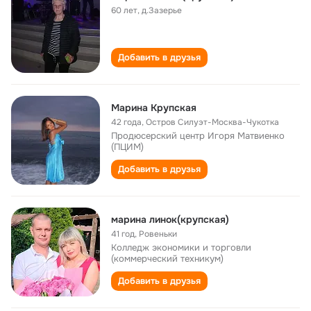
60 лет
,
д.Зазерье
Добавить в друзья
Марина Крупская
42 года
,
Остров Силуэт-Москва-Чукотка
Продюсерский центр Игоря Матвиенко
(ПЦИМ)
Добавить в друзья
марина линок(крупская)
41 год
,
Ровеньки
Колледж экономики и торговли
(коммерческий техникум)
Добавить в друзья