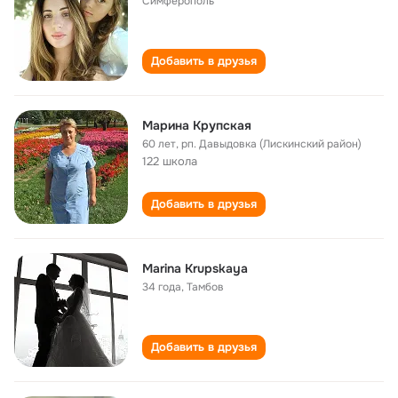
Симферополь
Добавить в друзья
Марина Крупская
60 лет
,
рп. Давыдовка (Лискинский район)
122 школа
Добавить в друзья
Marina Krupskaya
34 года
,
Тамбов
Добавить в друзья