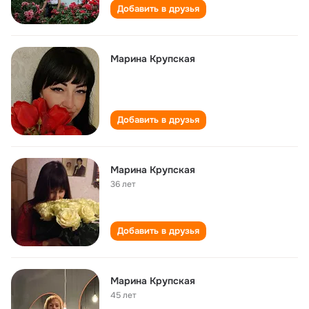
Добавить в друзья
Марина Крупская
Добавить в друзья
Марина Крупская
36 лет
Добавить в друзья
Марина Крупская
45 лет