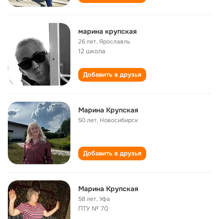
марина крупская
26 лет
,
Ярославль
12 школа
Добавить в друзья
Марина Крупская
50 лет
,
Новосибирск
Добавить в друзья
Марина Крупская
58 лет
,
Уфа
ПТУ № 70