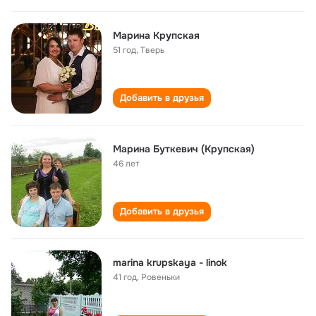
Марина Крупская
51 год
,
Тверь
Добавить в друзья
Марина Буткевич (Крупская)
46 лет
Добавить в друзья
marina krupskaya - linok
41 год
,
Ровеньки