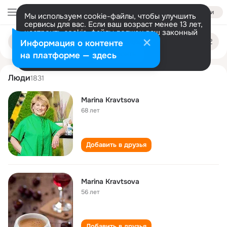
Войти
Мы используем cookie-файлы, чтобы улучшить
сервисы для вас. Если ваш возраст менее 13 лет,
настроить cookie-файлы должен ваш законный
marina kravtsova
Поиск
представитель.
Больше информации
Информация о контенте
по
людям
Разрешить все
Настроить
на платформе — здесь
Люди
1831
Marina Kravtsova
68 лет
Добавить в друзья
Marina Kravtsova
56 лет
Добавить в друзья