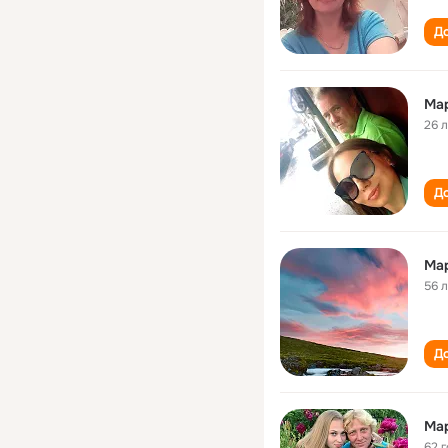
До
Ма
26 
До
Ма
56 
До
Мар
62 