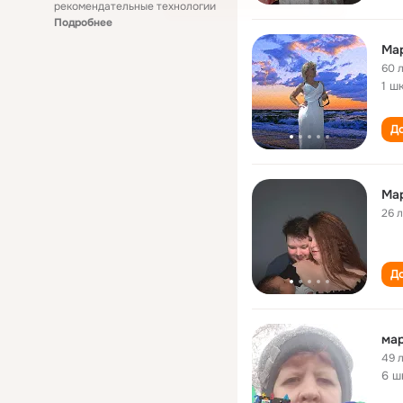
рекомендательные технологии
Подробнее
Ма
60 
1 ш
До
Ма
26 
До
мар
49 
6 ш