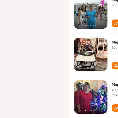
51 г
До
Ма
50 
До
Ма
49 
Ста
До