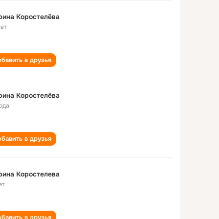
рина Коростелёва
лет
бавить в друзья
рина Коростелёва
года
бавить в друзья
рина Коростелева
ет
бавить в друзья