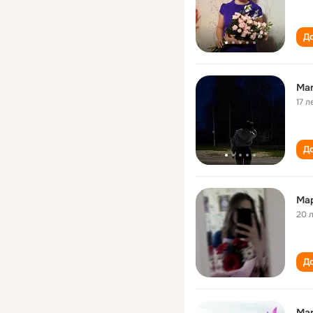
До
Mar
17 л
До
Ма
20 
До
Мар