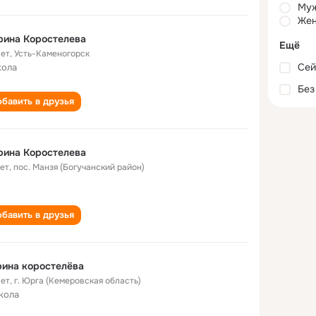
Му
Жен
рина Коростелева
Ещё
лет
,
Усть-Каменогорск
Сей
кола
Без
бавить в друзья
рина Коростелева
лет
,
пос. Манзя (Богучанский район)
бавить в друзья
ина коростелёва
лет
,
г. Юрга (Кемеровская область)
кола