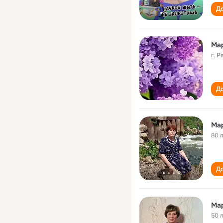
До
Ма
г. Р
До
Ма
80 
До
Ма
50 