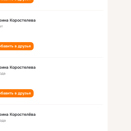
рина Коростелева
ет
бавить в друзья
рина Коростелева
года
бавить в друзья
рина Коростелёва
года