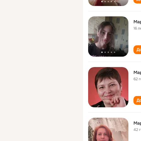
Ма
16 л
До
Ма
62 
До
Ма
42 