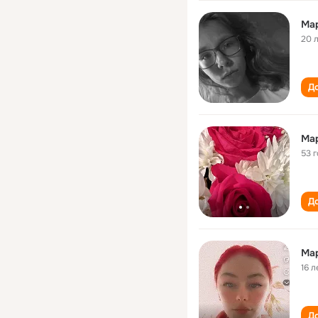
Ма
20 
До
Ма
53 
До
Ма
16 л
До