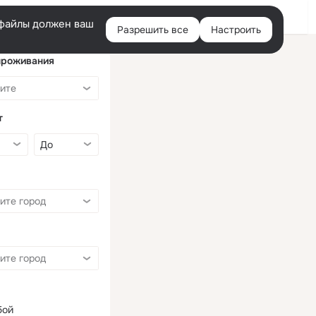
Войти
e-файлы должен ваш
Разрешить все
Настроить
Правая
колонка
проживания
т
бой