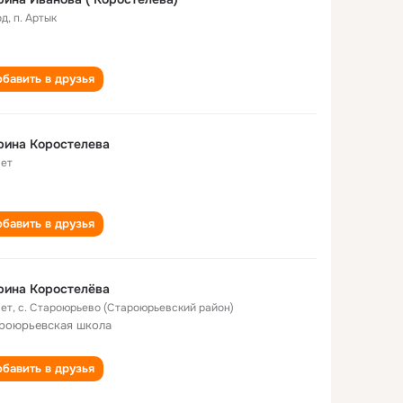
од
,
п. Артык
бавить в друзья
рина Коростелева
лет
бавить в друзья
рина Коростелёва
лет
,
с. Староюрьево (Староюрьевский район)
роюрьевская школа
бавить в друзья