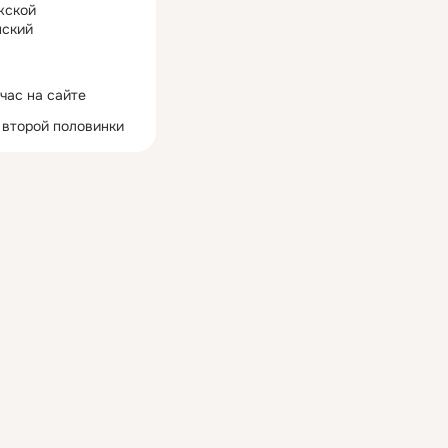
жской
ский
час на сайте
 второй половинки