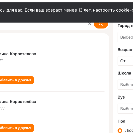
ы для вас. Если ваш возраст менее 13 лет, настроить cooki
yova
Город 
Возрас
рина Коростелева
ет
Школа
бавить в друзья
Вуз
рина Коростелёва
года
Пол
бавить в друзья
Лю