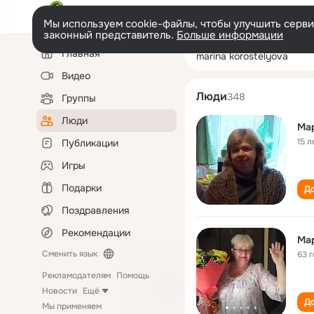
Мы используем cookie-файлы, чтобы улучшить сервис
законный представитель.
Больше информации
Левая
Поиск
Главная
marina korostel
колонка
по
людям
Видео
Люди
348
Группы
Люди
Ма
15 л
Публикации
Игры
Подарки
До
Поздравления
Рекомендации
Ма
Сменить язык
63 
Рекламодателям
Помощь
Новости
Ещё
До
Мы применяем