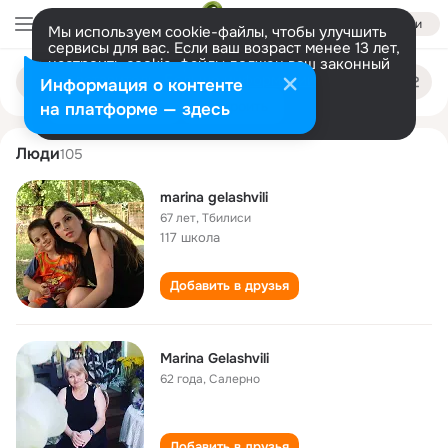
Войти
Мы используем cookie-файлы, чтобы улучшить
сервисы для вас. Если ваш возраст менее 13 лет,
настроить cookie-файлы должен ваш законный
marina gelashvili
Поиск
представитель.
Больше информации
Информация о контенте
по
людям
Разрешить все
Настроить
на платформе — здесь
Люди
105
marina gelashvili
67 лет
,
Тбилиси
117 школа
Добавить в друзья
Marina Gelashvili
62 года
,
Салерно
Добавить в друзья