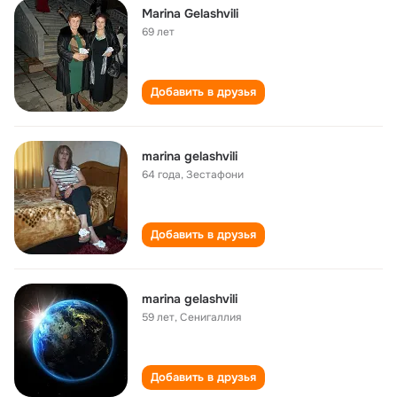
Marina Gelashvili
69 лет
Добавить в друзья
marina gelashvili
64 года
,
Зестафони
Добавить в друзья
marina gelashvili
59 лет
,
Сенигаллия
Добавить в друзья