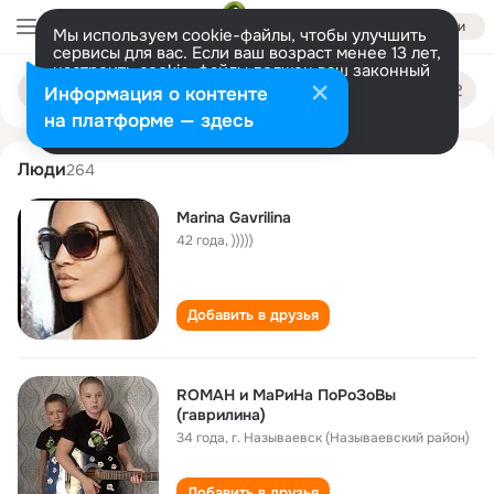
Войти
Мы используем cookie-файлы, чтобы улучшить
сервисы для вас. Если ваш возраст менее 13 лет,
настроить cookie-файлы должен ваш законный
marina gavrilina
Поиск
представитель.
Больше информации
Информация о контенте
по
людям
Разрешить все
Настроить
на платформе — здесь
Люди
264
Marina Gavrilina
42 года
,
)))))
Добавить в друзья
ROMAH и МаРиНа ПоРоЗоВы
(гаврилина)
34 года
,
г. Называевск (Называевский район)
Добавить в друзья