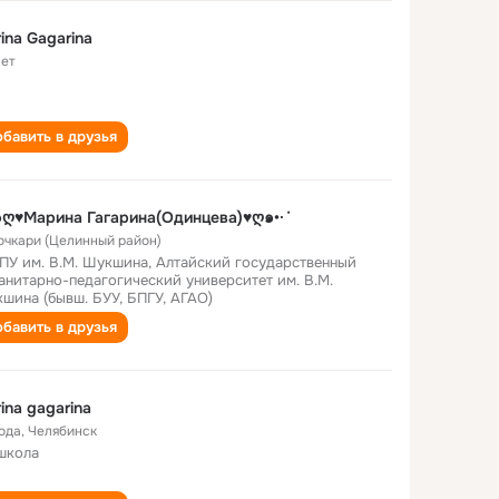
ina Gagarina
лет
бавить в друзья
๑ღ♥Марина Гагарина(Одинцева)♥ღ๑•·˙
Бочкари (Целинный район)
ПУ им. В.М. Шукшина, Алтайский государственный
анитарно-педагогический университет им. В.М.
шина (бывш. БУУ, БПГУ, АГАО)
бавить в друзья
ina gagarina
года
,
Челябинск
школа