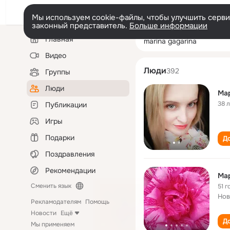
Мы используем cookie-файлы, чтобы улучшить сервис
законный представитель.
Больше информации
Левая
Поиск
Главная
marina gagarina
колонка
по
людям
Видео
Люди
392
Группы
Люди
Мар
38 
Публикации
Игры
Подарки
До
Поздравления
Рекомендации
Мар
Сменить язык
51 г
Нов
Рекламодателям
Помощь
Новости
Ещё
До
Мы применяем