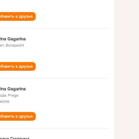
бавить в друзья
ina Gagarina
лет
,
Butapesht
бавить в друзья
ina Gagarina
года
,
Praga
школа
бавить в друзья
ина Гагарина