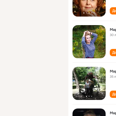
До
Мар
30 
До
Мар
35 
До
Мар