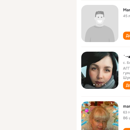
Mar
45 
До
˙·•
с. 
АГГ
гум
Шук
До
mar
63 
86 