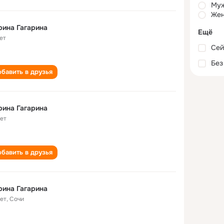
Му
Жен
ина Гагарина
Ещё
ет
Сей
Без
бавить в друзья
ина Гагарина
лет
бавить в друзья
ина Гагарина
лет
,
Сочи