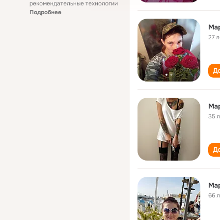
рекомендательные технологии
Подробнее
Мар
27 л
До
Мар
35 
До
Мар
66 