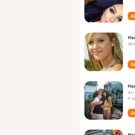
До
Mar
38 
До
Mar
42 
11 
До
Мар