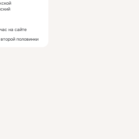
жской
ский
час на сайте
 второй половинки