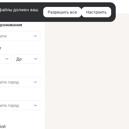
Войти
e-файлы должен ваш
Разрешить все
Настроить
Правая
колонка
проживания
т
бой