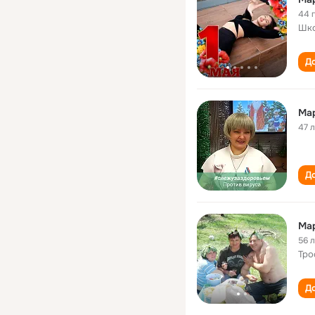
44 
Шко
До
Мар
47 
До
Мар
56 
Тро
До