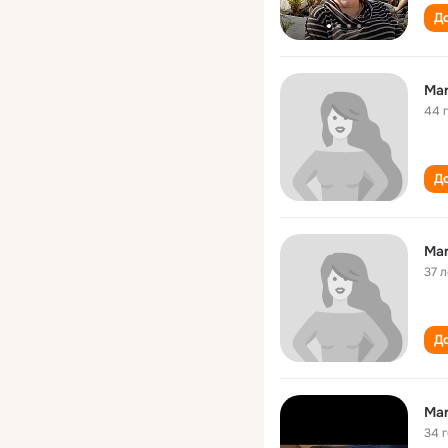
До
Mar
44 
До
Mar
37 л
До
Mar
34 