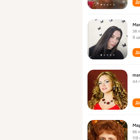
До
Mar
38 
9 ш
До
mar
44 
До
Мар
66 
119