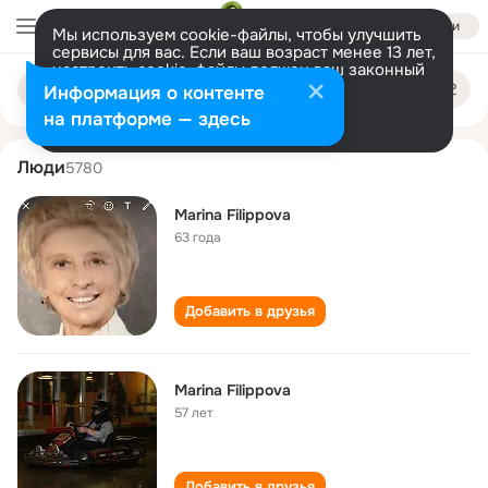
Войти
Мы используем cookie-файлы, чтобы улучшить
сервисы для вас. Если ваш возраст менее 13 лет,
настроить cookie-файлы должен ваш законный
marina filippova
Поиск
представитель.
Больше информации
Информация о контенте
по
людям
Разрешить все
Настроить
на платформе — здесь
Люди
5780
Marina Filippova
63 года
Добавить в друзья
Marina Filippova
57 лет
Добавить в друзья