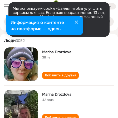
Войти
Мы используем cookie-файлы, чтобы улучшить
сервисы для вас. Если ваш возраст менее 13 лет,
настроить cookie-файлы должен ваш законный
marina drozdova
Поиск
представитель.
Больше информации
Информация о контенте
по
людям
Разрешить все
Настроить
на платформе — здесь
Люди
3052
Marina Drozdova
38 лет
Добавить в друзья
Marina Drozdova
42 года
Добавить в друзья