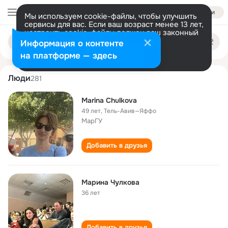
Войти
Мы используем cookie-файлы, чтобы улучшить
сервисы для вас. Если ваш возраст менее 13 лет,
настроить cookie-файлы должен ваш законный
marina chulkova
Поиск
представитель.
Больше информации
Информация о контенте
по
людям
Разрешить все
Настроить
на платформе — здесь
Люди
281
Marina Chulkova
49 лет
,
Тель-Авив—Яффо
МарГУ
Добавить в друзья
Марина Чулкова
36 лет
Добавить в друзья