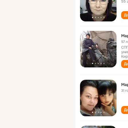
55 
До
Ма
57 л
СПГ
уни
Кир
До
Ма
31 г
До