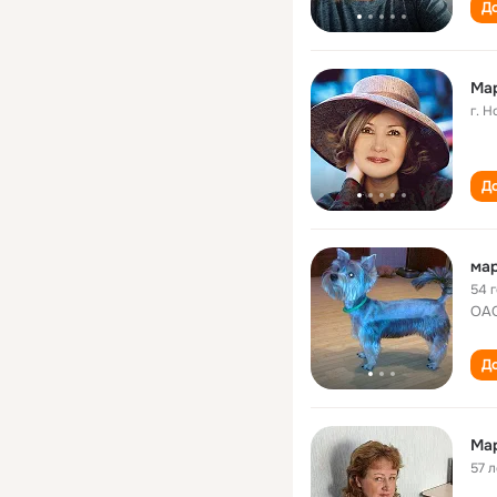
До
Ма
г. 
До
мар
54 
ОА
До
Ма
57 л