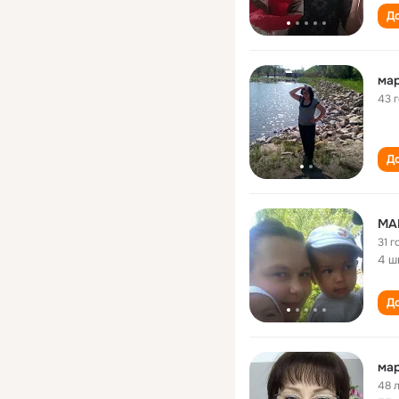
До
мар
43 
До
МА
31 г
4 ш
До
мар
48 