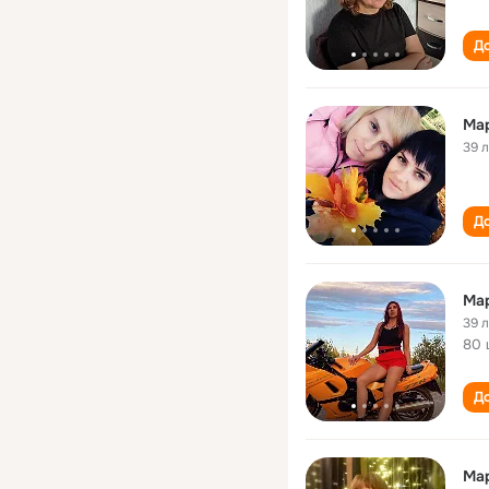
До
Ма
39 
До
Ма
39 
80 
До
Ма