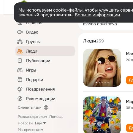
Мы используем cookie-файлы, чтобы улучшить сервис
законный представитель.
Больше информации
Левая
Поиск
Главная
marina chudinov
колонка
по
людям
Видео
Люди
259
Группы
Люди
Mar
26 
Публикации
Игры
Подарки
До
Поздравления
Рекомендации
Ма
Сменить язык
38 
Рекламодателям
Помощь
Новости
Ещё
До
Мы применяем