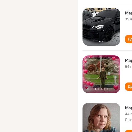
Ма
35 
До
Ма
54 
До
Ма
44 
Лыс