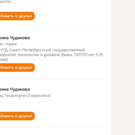
школа
бавить в друзья
рина Чудинова
ет
,
Нарва
УТД, Санкт-Петербургский государственный
верситет технологии и дизайна (бывш. ЛИТЛП им. С.М.
ова)
бавить в друзья
рина Чудинова
од
,
Талдыкорган (Гавриловка)
бавить в друзья