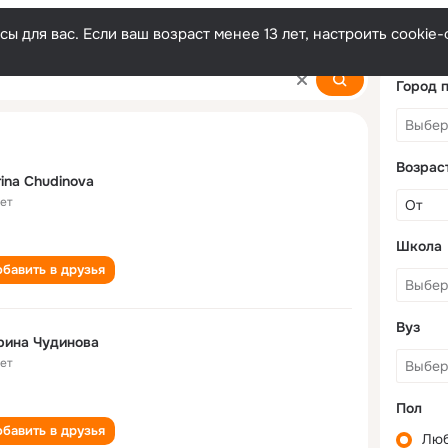
ы для вас. Если ваш возраст менее 13 лет, настроить cooki
a
Город 
Возрас
ina Chudinova
лет
Школа
бавить в друзья
Вуз
рина Чудинова
лет
Пол
бавить в друзья
Лю