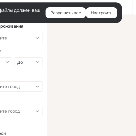
Войти
e-файлы должен ваш
Разрешить все
Настроить
Правая
колонка
проживания
т
бой