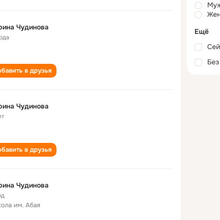
Му
Жен
рина Чудинова
Ещё
года
Сей
Без
бавить в друзья
рина Чудинова
ет
бавить в друзья
рина Чудинова
од
кола им. Абая