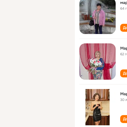
мар
64 
До
Мар
62 
До
Ма
30 
До