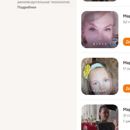
рекомендательные технологии
Подробнее
Ма
52 
До
Ма
17 л
До
Mа
31 г
1 ш