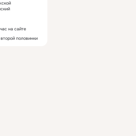
жской
ский
час на сайте
 второй половинки