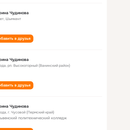
рина Чудинова
лет
,
Шымкент
бавить в друзья
рина Чудинова
года
,
рп. Высокогорный (Ванинский район)
бавить в друзья
рина Чудинова
года
,
г. Чусовой (Пермский край)
ьвенский политехнический колледж