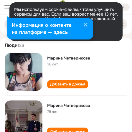
Войти
Мы используем cookie-файлы, чтобы улучшить
сервисы для вас. Если ваш возраст менее 13 лет,
настроить cookie-файлы должен ваш законный
marina chetverikova
Поиск
представитель.
Больше информации
Информация о контенте
по
людям
Разрешить все
Настроить
на платформе — здесь
Люди
136
Марина Четверикова
38 лет
Добавить в друзья
Марина Четверикова
79 лет
Добавить в друзья