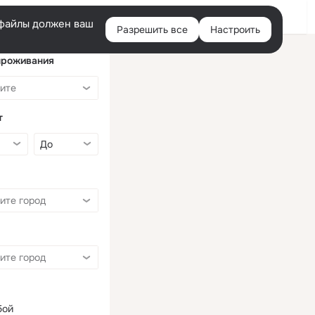
Войти
e-файлы должен ваш
Разрешить все
Настроить
Правая
колонка
проживания
т
бой