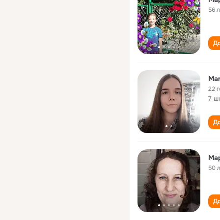
56 
До
Mar
22 
7 ш
До
Ма
50 
До