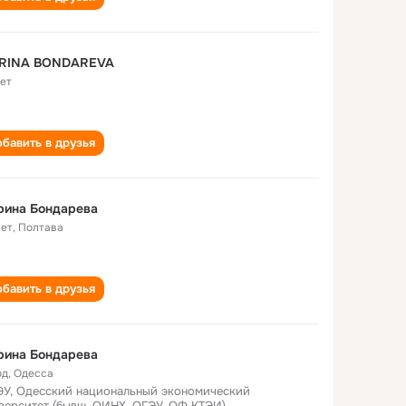
RINA BONDAREVA
лет
бавить в друзья
рина Бондарева
лет
,
Полтава
бавить в друзья
рина Бондарева
од
,
Одесса
У, Одесский национальный экономический
верситет (бывш. ОИНХ, ОГЭУ, ОФ КТЭИ)