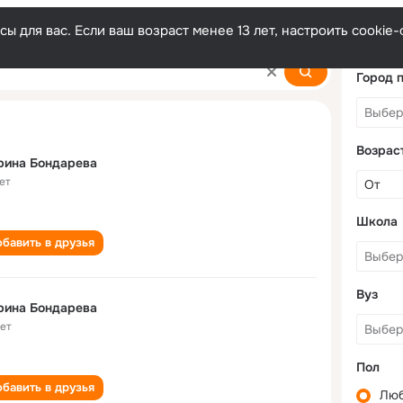
ы для вас. Если ваш возраст менее 13 лет, настроить cooki
va
Город 
Возрас
рина Бондарева
ет
Школа
бавить в друзья
Вуз
рина Бондарева
лет
Пол
бавить в друзья
Лю