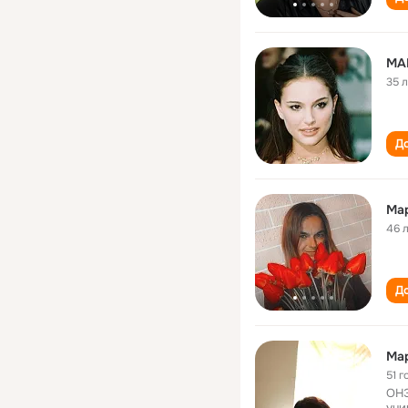
MA
35 
До
Ма
46 
До
Ма
51 г
ОНЭ
уни