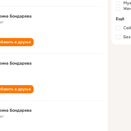
Му
Жен
рина Бондарева
Ещё
лет
Сей
Без
бавить в друзья
рина Бондарева
бавить в друзья
Марина Бондарева
лет