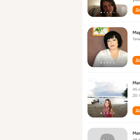
До
Ма
Тем
До
Mar
45 
20 
До
Mar
48 