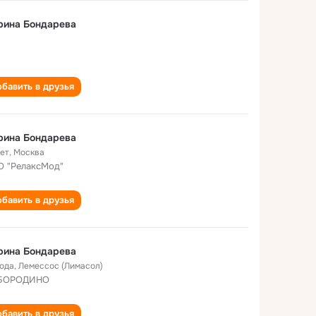
рина Бондарева
бавить в друзья
рина Бондарева
лет
,
Москва
 "РелаксМод"
бавить в друзья
рина Бондарева
года
,
Лемессос (Лимасол)
 БОРОДИНО
бавить в друзья