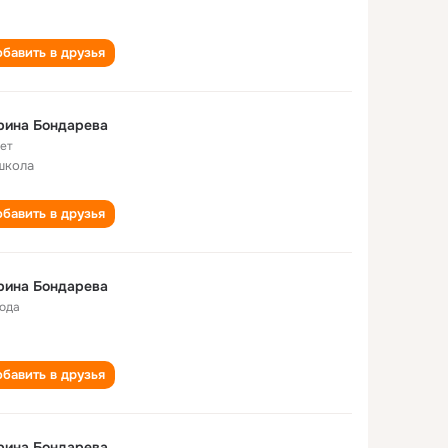
бавить в друзья
рина Бондарева
лет
школа
бавить в друзья
рина Бондарева
года
бавить в друзья
рина Бондарева