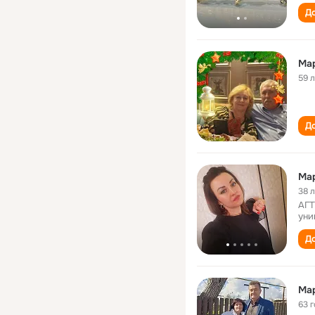
До
Мар
59 
До
Мар
38 
АГТ
уни
До
Ма
63 