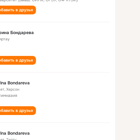
бавить в друзья
рина Бондарева
иртау
бавить в друзья
ina Bondareva
лет
,
Херсон
гимназия
бавить в друзья
ina Bondareva
лет
,
Тарту