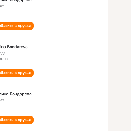
лет
бавить в друзья
ina Bondareva
года
кола
бавить в друзья
рина Бондарева
лет
бавить в друзья