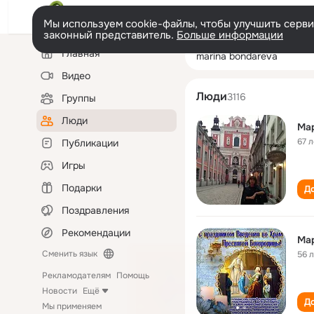
Мы используем cookie-файлы, чтобы улучшить сервис
законный представитель.
Больше информации
Левая
Поиск
Главная
marina bondare
колонка
по
людям
Видео
Люди
3116
Группы
Люди
Ма
67 л
Публикации
Игры
Подарки
До
Поздравления
Рекомендации
Ма
Сменить язык
56 
Рекламодателям
Помощь
Новости
Ещё
До
Мы применяем