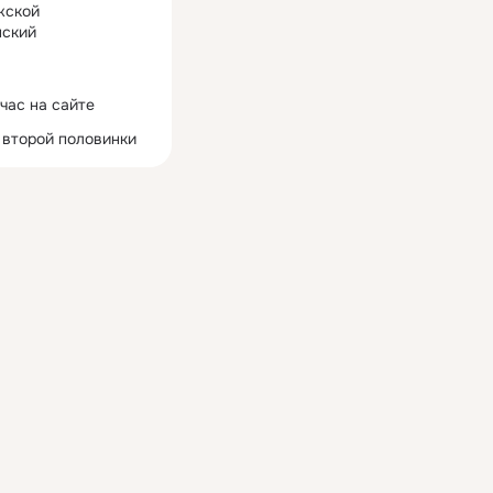
жской
ский
час на сайте
 второй половинки