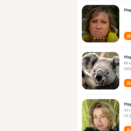
Ма
До
Ма
65 
ООО
До
Ма
43 
ГК
До