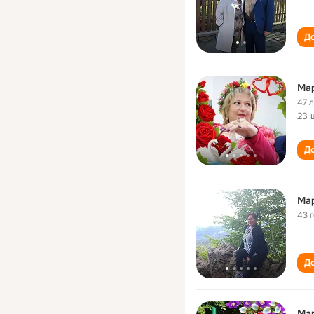
До
Ма
47 
23 
До
Ма
43 
До
Ма