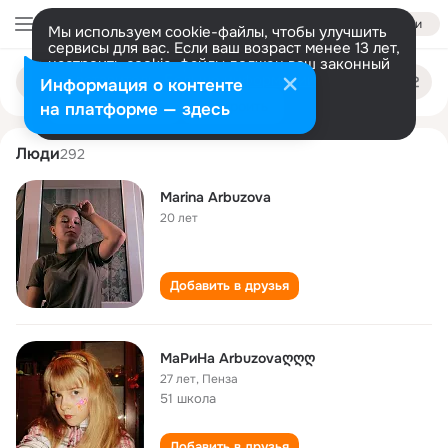
Войти
Мы используем cookie-файлы, чтобы улучшить
сервисы для вас. Если ваш возраст менее 13 лет,
настроить cookie-файлы должен ваш законный
marina arbuzova
Поиск
представитель.
Больше информации
Информация о контенте
по
людям
Разрешить все
Настроить
на платформе — здесь
Люди
292
Marina Arbuzova
20 лет
Добавить в друзья
МаРиНа Arbuzovaღღღ
27 лет
,
Пенза
51 школа
Добавить в друзья