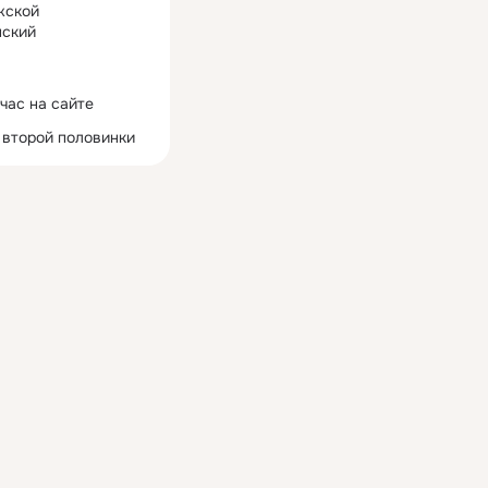
жской
ский
час на сайте
 второй половинки