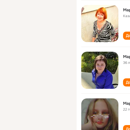
Ма
Каз
До
Ма
36 
До
Ма
22 
До