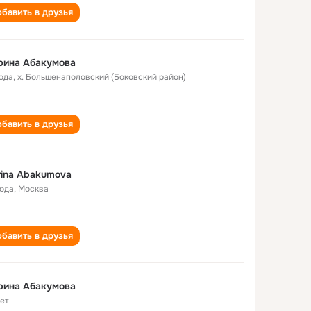
бавить в друзья
рина Абакумова
года
,
х. Большенаполовский (Боковский район)
бавить в друзья
ina Abakumova
года
,
Москва
бавить в друзья
рина Абакумова
лет