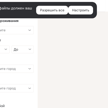
Войти
e-файлы должен ваш
Разрешить все
Настроить
Правая
колонка
проживания
т
бой