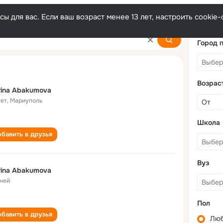
ы для вас. Если ваш возраст менее 13 лет, настроить cooki
va
Город 
Возрас
ina Abakumova
лет
,
Мариуполь
Школа
бавить в друзья
Вуз
ina Abakumova
ней
Пол
бавить в друзья
Лю