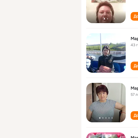
До
Ма
43 
До
Мар
57 л
До
Мар