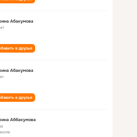
рина Абакумова
лет
бавить в друзья
рина Абакумова
лет
бавить в друзья
рина Аббакумова
од
школа