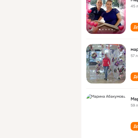
45 
До
ма
57 л
До
Ма
59 
До