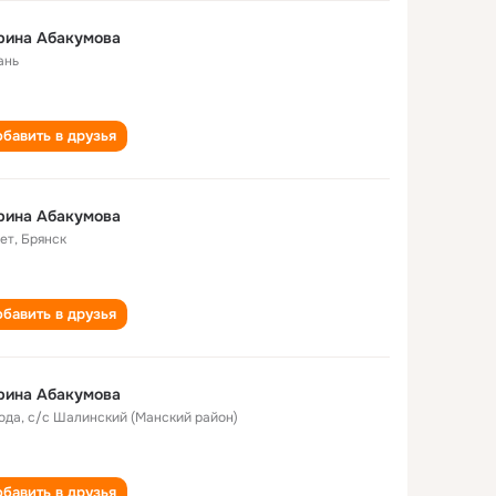
рина Абакумова
ань
бавить в друзья
рина Абакумова
лет
,
Брянск
бавить в друзья
рина Абакумова
года
,
с/с Шалинский (Манский район)
бавить в друзья