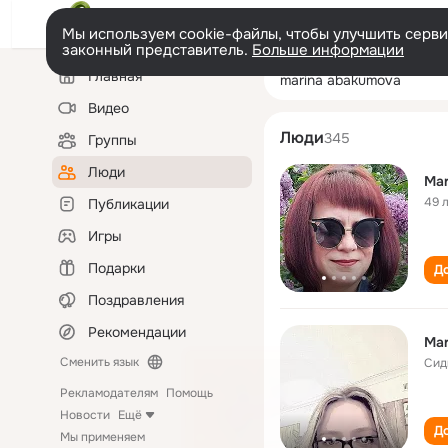
Мы используем cookie-файлы, чтобы улучшить сервис
законный представитель.
Больше информации
Левая
Поиск
Главная
marina abakumo
колонка
по
людям
Видео
Люди
345
Группы
Люди
Mar
49 
Публикации
Игры
Подарки
До
Поздравления
Рекомендации
Mar
Сменить язык
Сид
Рекламодателям
Помощь
Новости
Ещё
До
Мы применяем