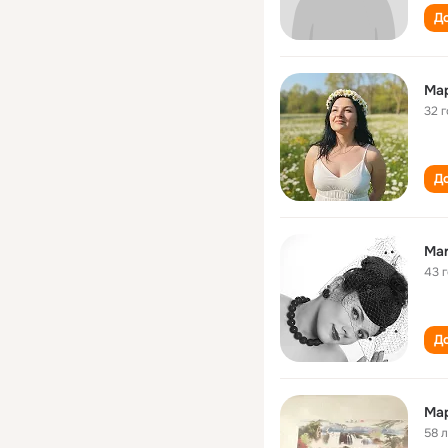
До
Ма
32 
До
Mar
43 
До
Ма
58 