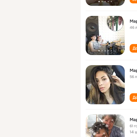
Ма
46 
До
Ма
56 
До
Ма
61 г
14 