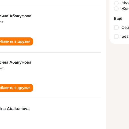
Му
Жен
рина Абакумова
Ещё
ет
Сей
Без
бавить в друзья
рина Абакумова
лет
бавить в друзья
ina Abakumova