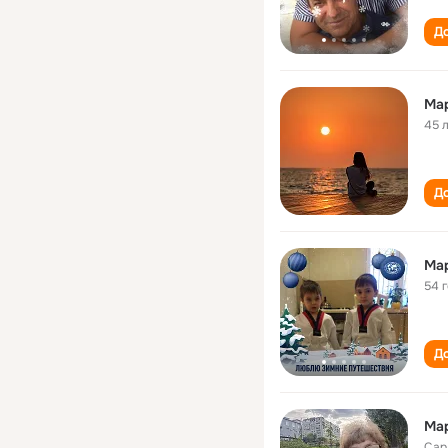
До
Ма
45 
До
Ма
54 
До
Ма
Сар