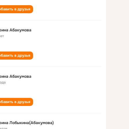
бавить в друзья
рина Абакумова
лет
бавить в друзья
рина Абакумова
года
бавить в друзья
рина Лобыкина(Абакумова)
атов