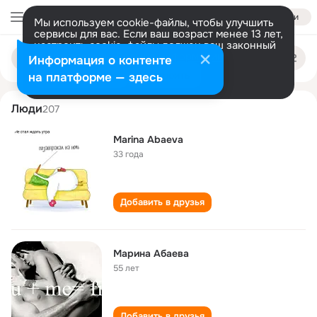
Войти
Мы используем cookie-файлы, чтобы улучшить
сервисы для вас. Если ваш возраст менее 13 лет,
настроить cookie-файлы должен ваш законный
marina abaeva
Поиск
представитель.
Больше информации
Информация о контенте
по
людям
Разрешить все
Настроить
на платформе — здесь
Люди
207
Marina Abaeva
33 года
Добавить в друзья
Марина Абаева
55 лет
Добавить в друзья