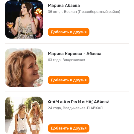
Марина Абаева
36 лет
,
г. Беслан (Правобережный район)
Добавить в друзья
Марина Короева - Абаева
63 года
,
Владикавказ
Добавить в друзья
✿☚М☻А☻Р☻И☻НА ҉ Абลевล
24 года
,
Владикавказ-П.АЙХАЛ
Добавить в друзья