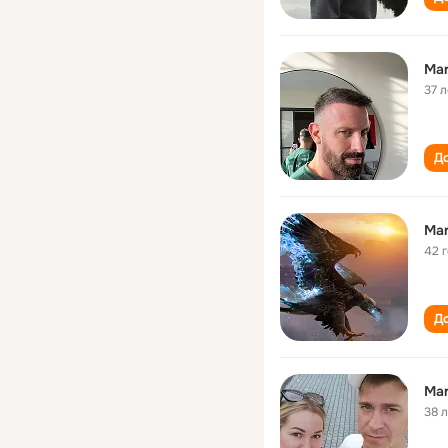
Mar
37 л
До
Mar
42 
До
Mar
38 