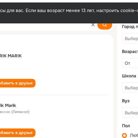
ы для вас. Если ваш возраст менее 13 лет, настроить cooki
Город 
Возрас
RIK MARIK
Школа
бавить в друзья
Вуз
ik Marik
ессос (Лимасол)
Пол
бавить в друзья
Лю