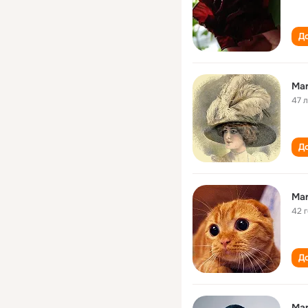
До
Mar
47 
До
Mar
42 
До
Mar