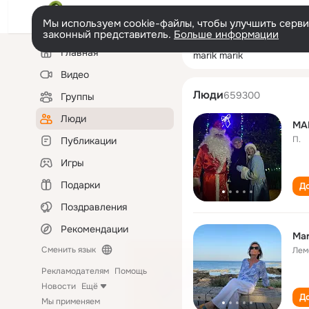
Мы используем cookie-файлы, чтобы улучшить сервис
законный представитель.
Больше информации
Левая
Поиск
Главная
marik marik
колонка
по
людям
Видео
Люди
659300
Группы
Люди
MA
П.
Публикации
Игры
Подарки
До
Поздравления
Рекомендации
Mar
Сменить язык
Лем
Рекламодателям
Помощь
Новости
Ещё
До
Мы применяем