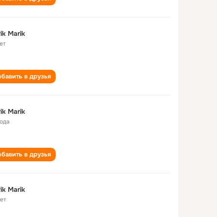
ik Marik
ет
бавить в друзья
ik Marik
года
бавить в друзья
ik Marik
лет