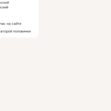
жской
ский
час на сайте
 второй половинки