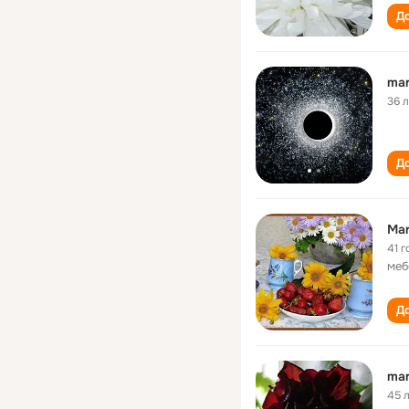
До
mar
36 
До
Mar
41 г
меб
До
mar
45 