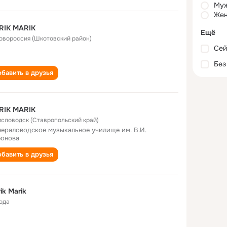
Му
Жен
RIK MARIK
Ещё
Новороссия (Шкотовский район)
Сей
Без
бавить в друзья
RIK MARIK
Кисловодск (Ставропольский край)
ераловодское музыкальное училище им. В.И.
онова
бавить в друзья
ik Marik
года