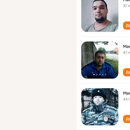
37 л
До
Mar
47 
До
Mar
44 
До