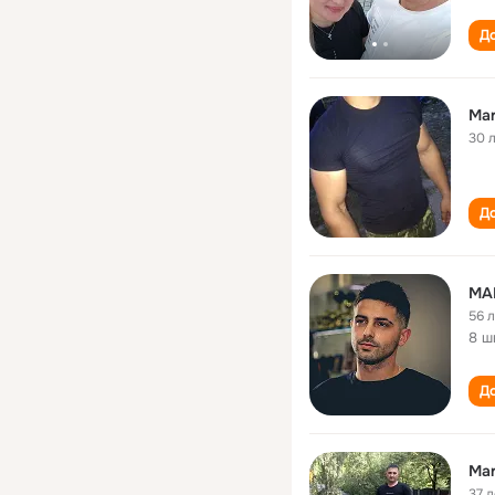
До
Mar
30 
До
MA
56 
8 ш
До
Mar
37 л