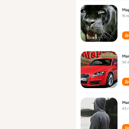
Ма
15 л
До
Mar
50 
До
Mar
43 
До