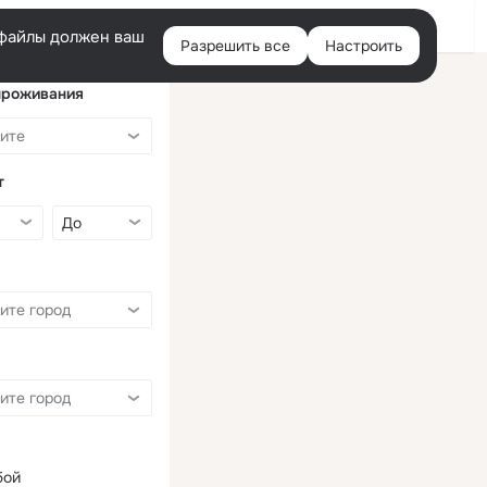
Войти
e-файлы должен ваш
Разрешить все
Настроить
Правая
колонка
проживания
т
бой