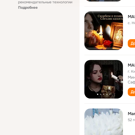
рекомендательные технологии
Подробнее
MA
с. 
До
MA
г. 
Мин
Саф
До
Mar
52 