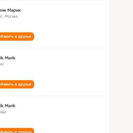
рик Марик
ет
,
Москва
бавить в друзья
ik Marik
лет
бавить в друзья
ik Marik
года
бавить в друзья