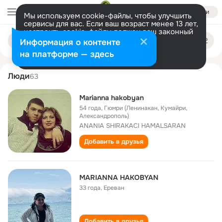
Войти
Мы используем cookie-файлы, чтобы улучшить
сервисы для вас. Если ваш возраст менее 13 лет,
настроить cookie-файлы должен ваш законный
marianna hakobyan
Поиск
представитель.
Больше информации
Информация о контенте
по
людям
Разрешить все
Настроить
на платформе — здесь
Люди
63
Marianna hakobyan
54 года
,
Гюмри (Ленинакан, Кумайри,
Александрополь)
ANANIA SHIRAKACI HAMALSARAN
Добавить в друзья
MARIANNA HAKOBYAN
33 года
,
Ереван
Добавить в друзья