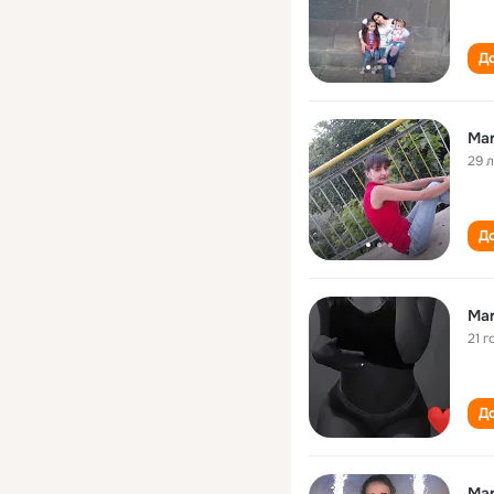
До
Mar
29 
До
Mar
21 г
До
Mar