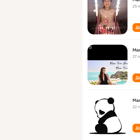
25 
До
Mar
27 л
До
Mar
22 
До