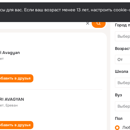
ы для вас. Если ваш возраст менее 13 лет, настроить cooki
Город 
Возрас
i Avagyan
лет
Школа
бавить в друзья
Вуз
RI AVAGYAN
лет
,
Ереван
Пол
бавить в друзья
Лю