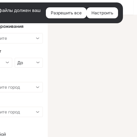
Войти
e-файлы должен ваш
Разрешить все
Настроить
Правая
колонка
проживания
т
бой