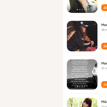
До
Mar
36 
До
Mar
37 л
До
MA
32 