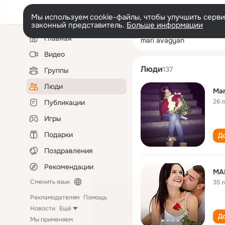
Мы используем cookie-файлы, чтобы улучшить сервис
законный представитель.
Больше информации
Левая
Поиск
Главная
mari avagyan
колонка
по
людям
Видео
Люди
137
Группы
Люди
Mar
26 
Публикации
Игры
Подарки
До
Поздравления
Рекомендации
MA
Сменить язык
35 
Рекламодателям
Помощь
Новости
Ещё
До
Мы применяем