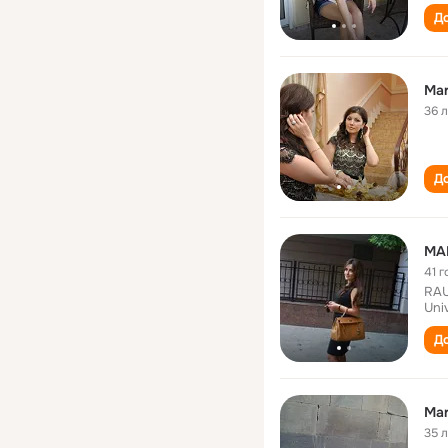
До
Mar
36 
До
MA
41 г
RAU
Univ
До
Mar
35 