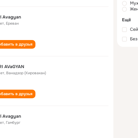
Му
Жен
i Avagyan
Ещё
лет
,
Ереван
Сей
Без
бавить в друзья
RI AVaGYAN
лет
,
Ванадзор (Кировакан)
бавить в друзья
i Avagyan
лет
,
Гамбург