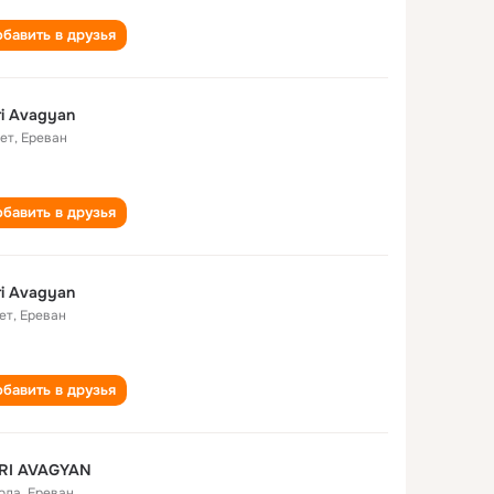
бавить в друзья
i Avagyan
лет
,
Ереван
бавить в друзья
i Avagyan
ет
,
Ереван
бавить в друзья
RI AVAGYAN
года
,
Ереван