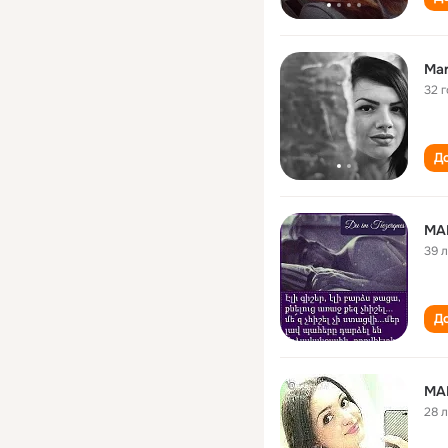
Mar
32 
До
MA
39 
До
MA
28 