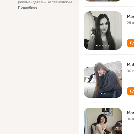
рекомендательные технологии
Подробнее
Mar
29 
До
Ma
30 
До
Mar
36 