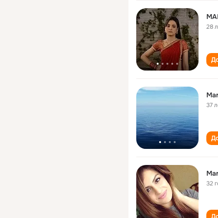
MA
28 
До
Mar
37 л
До
Mar
32 
До