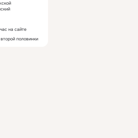
жской
ский
час на сайте
 второй половинки