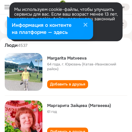
Войти
Мы используем cookie-файлы, чтобы улучшить
сервисы для вас. Если ваш возраст менее 13 лет,
настроить cookie-файлы должен ваш законный
margarita matveeva
Поиск
представитель.
Больше информации
Информация о контенте
по
людям
Разрешить все
Настроить
на платформе — здесь
Люди
4537
Margarita Matveeva
64 года
,
г. Юрюзань (Катав-Ивановский
район)
Добавить в друзья
Маргарита Зайцева (Матвеева)
61 год
Добавить в друзья