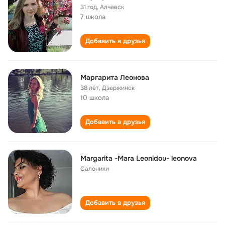
31 год
,
Алчевск
7 школа
Добавить в друзья
Маргарита Леонова
38 лет
,
Дзержинск
10 школа
Добавить в друзья
Margarita -Mara Leonidou- leonova
Салоники
Добавить в друзья