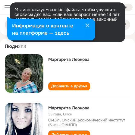
Войти
Мы используем cookie-файлы, чтобы улучшить
сервисы для вас. Если ваш возраст менее 13 лет,
настроить cookie-файлы должен ваш законный
margarita leonova
Поиск
представитель.
Больше информации
Информация о контенте
по
людям
Разрешить все
Настроить
на платформе — здесь
Люди
2113
Маргарита Леонова
Добавить в друзья
Маргарита Леонова
33 года
,
Омск
ОмЭИ, Омский экономический институт
(бывш. ОмИПП)
Добавить в друзья