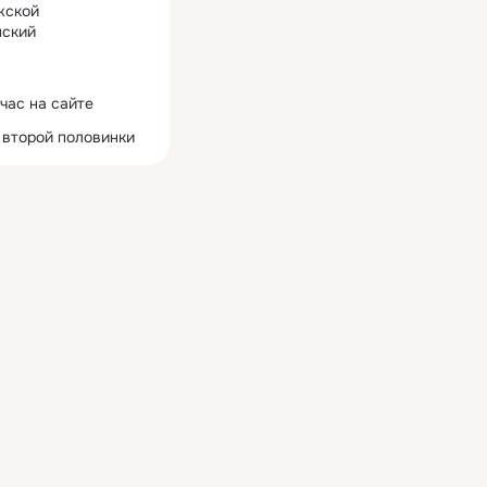
жской
ский
час на сайте
 второй половинки