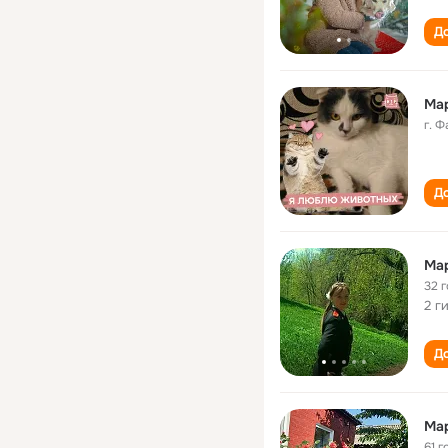
До
Ма
г. 
До
Ма
32 
2 г
До
Ма
61 г