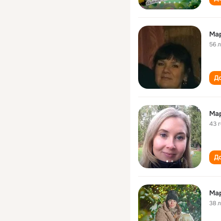
Ма
56 
До
Ма
43 
До
Ма
38 