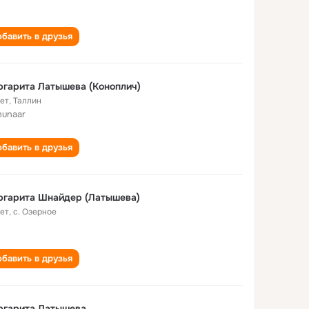
бавить в друзья
гарита Латышева (Коноплич)
лет
,
Таллин
unaar
бавить в друзья
ргарита Шнайдер (Латышева)
лет
,
с. Озерное
бавить в друзья
ргарита Латышева