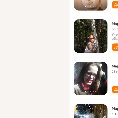
До
50 
Уче
обс
До
Ма
23 
До
Мар
с. 