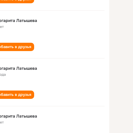
ргарита Латышева
лет
бавить в друзья
ргарита Латышева
года
бавить в друзья
ргарита Латышева
лет