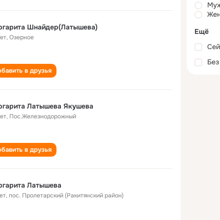
Му
Жен
ргарита Шнайдер(Латышева)
Ещё
лет
,
Озерное
Сей
Без
бавить в друзья
ргарита Латышева Якушева
лет
,
Пос.Железнодорожный
бавить в друзья
ргарита Латышева
ет
,
пос. Пролетарский (Ракитянский район)