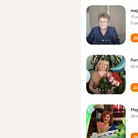
ма
77 л
2 ш
До
Рит
60 
До
Мар
38 
До