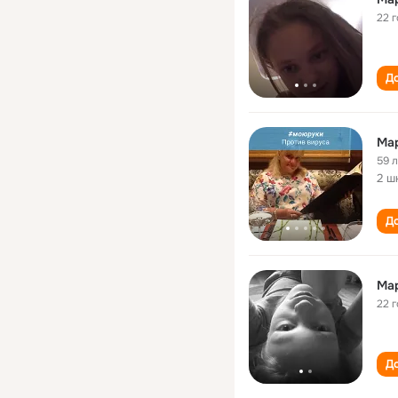
22 
До
Ма
59 
2 ш
До
Ма
22 
До