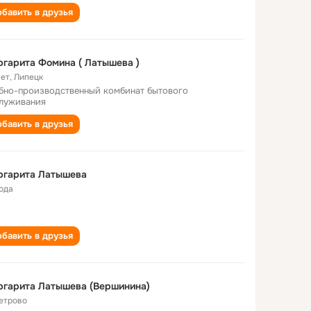
бавить в друзья
Маргарита Фомина ( Латышева )
лет
,
Липецк
бно-производственный комбинат бытового
луживания
бавить в друзья
ргарита Латышева
года
бавить в друзья
гарита Латышева (Вершинина)
Петрово