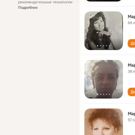
рекомендательные технологии
Подробнее
Ма
69 
До
Ма
38 
До
Ма
57 л