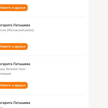
бавить в друзья
ргарита Латышева
Фатеж (Фатежский район)
бавить в друзья
ргарита Латышева
года
,
Великие Луки
имназия
бавить в друзья
ргарита Латышева
од