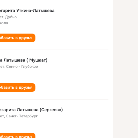
ргарита Уткина-Латышева
ет
,
Дубно
кола
бавить в друзья
а Латышева ( Мушкат)
лет
,
Сенно - Глубокое
бавить в друзья
гарита Латышева (Сергеева)
лет
,
Санкт-Петербург
бавить в друзья