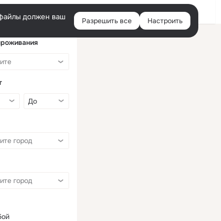
Войти
e-файлы должен ваш
Разрешить все
Настроить
Правая
колонка
проживания
т
бой