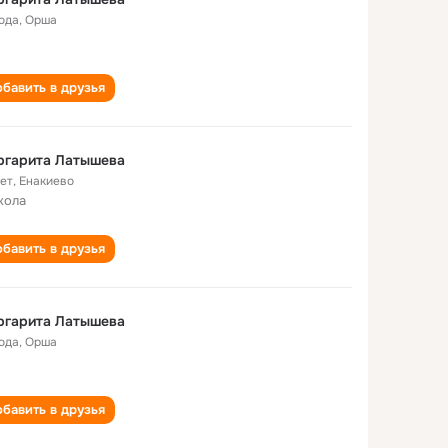
года
,
Орша
бавить в друзья
ргарита Латышева
лет
,
Енакиево
кола
бавить в друзья
ргарита Латышева
года
,
Орша
бавить в друзья