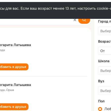
ы для вас. Если ваш возраст менее 13 лет, настроить cooki
heva
Город 
Возрас
ргарита Латышева
года
Школа
бавить в друзья
Вуз
ргарита Латышева
года
,
Орша
Пол
бавить в друзья
Лю