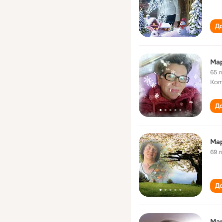
До
Мар
65 
Kom
До
Ма
69 
До
Ма