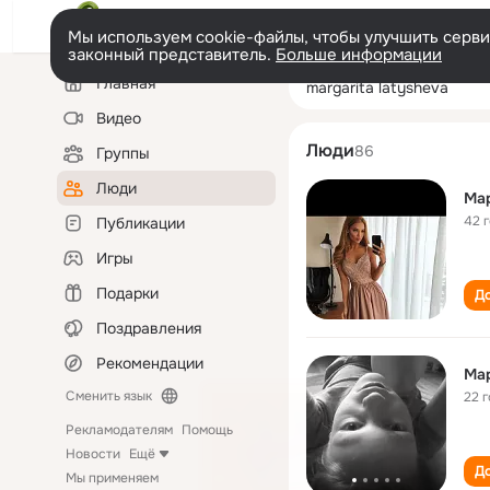
Мы используем cookie-файлы, чтобы улучшить сервис
законный представитель.
Больше информации
Левая
Поиск
Главная
margarita latys
колонка
по
людям
Видео
Люди
86
Группы
Люди
Ма
42 
Публикации
Игры
Подарки
До
Поздравления
Рекомендации
Ма
Сменить язык
22 
Рекламодателям
Помощь
Новости
Ещё
До
Мы применяем